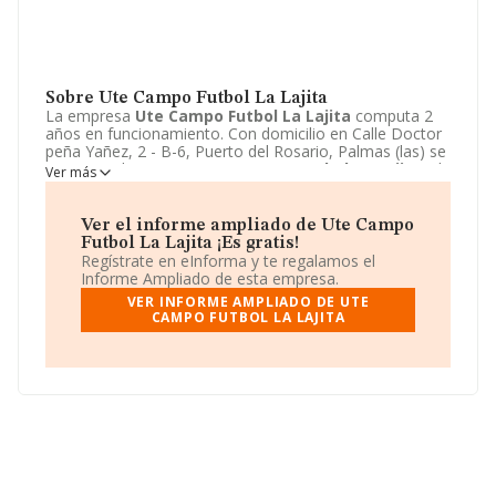
Sobre Ute Campo Futbol La Lajita
La empresa
Ute Campo Futbol La Lajita
computa 2
años en funcionamiento. Con domicilio en Calle Doctor
peña Yañez, 2 - B-6, Puerto del Rosario, Palmas (las) se
encuentra la empresa
Ute Campo Futbol La Lajita
. El
Ver más
CNAE que desarrolla es 9499 - Otras actividades
asociativas n.c.o.p..
Ute Campo Futbol La Lajita
está
definida como Unión temporal de empresas.
Ver el informe ampliado de Ute Campo
Futbol La Lajita ¡Es gratis!
Regístrate en eInforma y te regalamos el
Informe Ampliado de esta empresa.
VER INFORME AMPLIADO DE UTE
CAMPO FUTBOL LA LAJITA