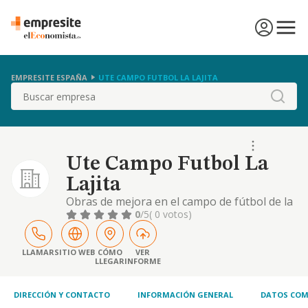
EMPRESITE ESPAÑA
UTE CAMPO FUTBOL LA LAJITA
Buscar
Ute Campo Futbol La
Lajita
Obras de mejora en el campo de fútbol de la
lajita.
0
/5
( 0 votos)
LLAMAR
SITIO WEB
CÓMO
VER
LLEGAR
INFORME
DIRECCIÓN Y CONTACTO
INFORMACIÓN GENERAL
DATOS COM