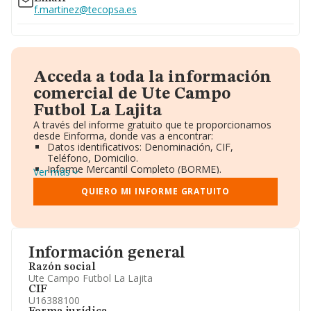
f.martinez@tecopsa.es
Acceda a toda la información
comercial de Ute Campo
Futbol La Lajita
A través del informe gratuito que te proporcionamos
desde Einforma, donde vas a encontrar:
Datos identificativos: Denominación, CIF,
Teléfono, Domicilio.
Informe Mercantil Completo (BORME).
Ver más
Gráficos de Evolución Ventas y Empleados.
Consejo de Administración y Administradores.
QUIERO MI INFORME GRATUITO
Directivos y Ejecutivos.
Accionistas.
Participaciones y Vinculaciones en otras empresas.
Artículos de prensa publicados sobre la empresa.
Información oficial y registral complementaria.
Información general
Razón social
Ute Campo Futbol La Lajita
CIF
U16388100