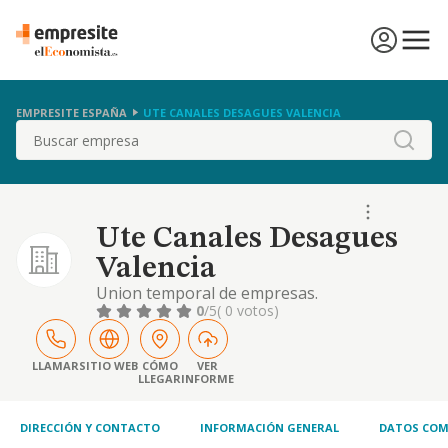
EMPRESITE ESPAÑA
UTE CANALES DESAGUES VALENCIA
Buscar
Ute Canales Desagues
Valencia
Union temporal de empresas.
0
/5
( 0 votos)
LLAMAR
SITIO WEB
CÓMO
VER
LLEGAR
INFORME
DIRECCIÓN Y CONTACTO
INFORMACIÓN GENERAL
DATOS COM