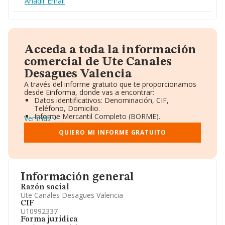
Añadir Email
Acceda a toda la información
comercial de Ute Canales
Desagues Valencia
A través del informe gratuito que te proporcionamos
desde Einforma, donde vas a encontrar:
Datos identificativos: Denominación, CIF,
Teléfono, Domicilio.
Informe Mercantil Completo (BORME).
Ver más
Gráficos de Evolución Ventas y Empleados.
Consejo de Administración y Administradores.
QUIERO MI INFORME GRATUITO
Directivos y Ejecutivos.
Accionistas.
Participaciones y Vinculaciones en otras empresas.
Artículos de prensa publicados sobre la empresa.
Información oficial y registral complementaria.
Información general
Razón social
Ute Canales Desagues Valencia
CIF
U10992337
Forma jurídica