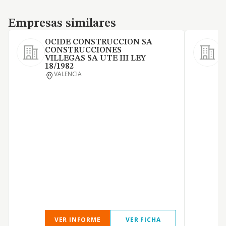
Empresas similares
Empresas similares
OCIDE CONSTRUCCION SA
CONSTRUCCIONES
VILLEGAS SA UTE III LEY
O
18/1982
E
VALENCIA
d
A
d
d
V
VER INFORME
VER FICHA