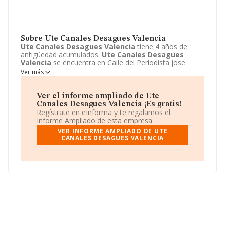
Sobre Ute Canales Desagues Valencia
Ute Canales Desagues Valencia
tiene 4 años de
antigüedad acumulados.
Ute Canales Desagues
Valencia
se encuentra en Calle del Periodista jose
Ombuena, 5. Su actividad CNAE está incluida en 9499 -
Ver más
Otras actividades asociativas n.c.o.p..
Ute Canales
Desagues Valencia
está registrada como Unión
temporal de empresas.
Ver el informe ampliado de Ute
Canales Desagues Valencia ¡Es gratis!
Regístrate en eInforma y te regalamos el
Informe Ampliado de esta empresa.
VER INFORME AMPLIADO DE UTE
CANALES DESAGUES VALENCIA