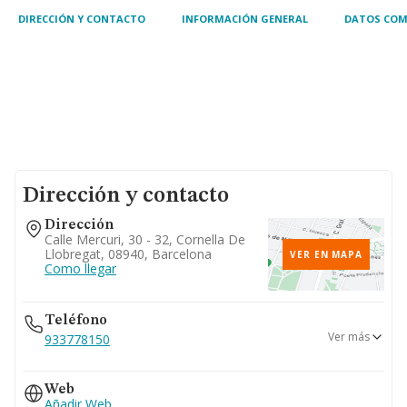
DIRECCIÓN Y CONTACTO
INFORMACIÓN GENERAL
DATOS COM
Dirección y contacto
Dirección
Calle Mercuri, 30 - 32, Cornella De
Llobregat, 08940, Barcelona
VER EN MAPA
Como llegar
Teléfono
Ver más
933778150
915989060
Web
Añadir Web