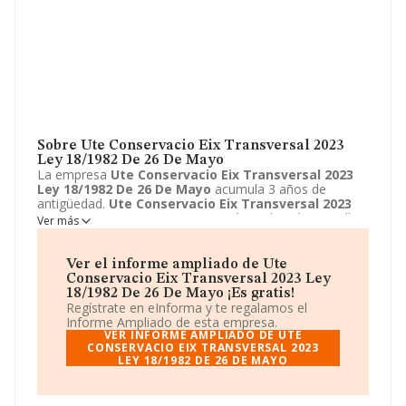
Sobre Ute Conservacio Eix Transversal 2023
Ley 18/1982 De 26 De Mayo
La empresa
Ute Conservacio Eix Transversal 2023
Ley 18/1982 De 26 De Mayo
acumula 3 años de
antigüedad.
Ute Conservacio Eix Transversal 2023
Ley 18/1982 De 26 De Mayo
está emplazada en Calle
Ver más
Mercuri, 30 - 32, Cornella de Llobregat, Barcelona.
Centra su actividad CNAE como 9499 - Otras
actividades asociativas n.c.o.p.. La empresa
Ute
Ver el informe ampliado de Ute
Conservacio Eix Transversal 2023 Ley 18/1982 De
Conservacio Eix Transversal 2023 Ley
26 De Mayo
es Unión temporal de empresas.
18/1982 De 26 De Mayo ¡Es gratis!
Regístrate en eInforma y te regalamos el
Informe Ampliado de esta empresa.
VER INFORME AMPLIADO DE UTE
CONSERVACIO EIX TRANSVERSAL 2023
LEY 18/1982 DE 26 DE MAYO