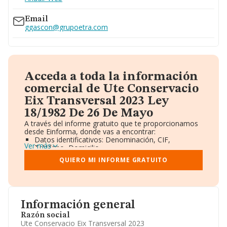
Email
ggascon@grupoetra.com
Acceda a toda la información
comercial de Ute Conservacio
Eix Transversal 2023 Ley
18/1982 De 26 De Mayo
A través del informe gratuito que te proporcionamos
desde Einforma, donde vas a encontrar:
Datos identificativos: Denominación, CIF,
Ver más
Teléfono, Domicilio.
Informe Mercantil Completo (BORME).
QUIERO MI INFORME GRATUITO
Gráficos de Evolución Ventas y Empleados.
Consejo de Administración y Administradores.
Directivos y Ejecutivos.
Accionistas.
Participaciones y Vinculaciones en otras empresas.
Información general
Artículos de prensa publicados sobre la empresa.
Información oficial y registral complementaria.
Razón social
Ute Conservacio Eix Transversal 2023