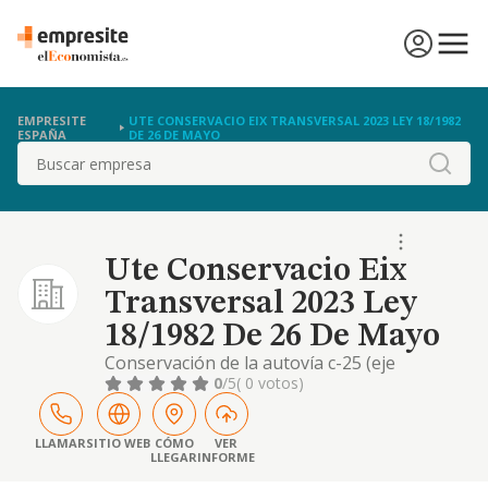
EMPRESITE
UTE CONSERVACIO EIX TRANSVERSAL 2023 LEY 18/1982
ESPAÑA
DE 26 DE MAYO
Buscar
Ute Conservacio Eix
Transversal 2023 Ley
18/1982 De 26 De Mayo
Conservación de la autovía c-25 (eje
transversal (c-25)), mantenimiento de la
0
/5
( 0 votos)
carretera de 153 kilómetros.
LLAMAR
SITIO WEB
CÓMO
VER
LLEGAR
INFORME