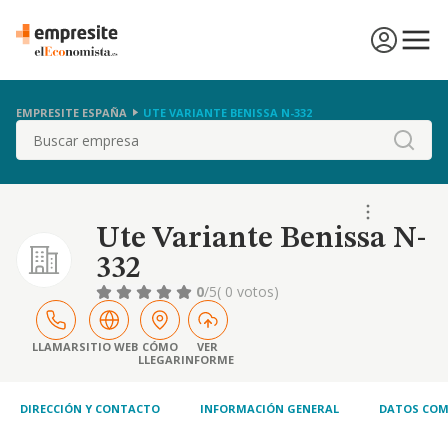
EMPRESITE ESPAÑA
UTE VARIANTE BENISSA N-332
Buscar
Ute Variante Benissa N-
332
0
/5
( 0 votos)
LLAMAR
SITIO WEB
CÓMO
VER
LLEGAR
INFORME
DIRECCIÓN Y CONTACTO
INFORMACIÓN GENERAL
DATOS COM