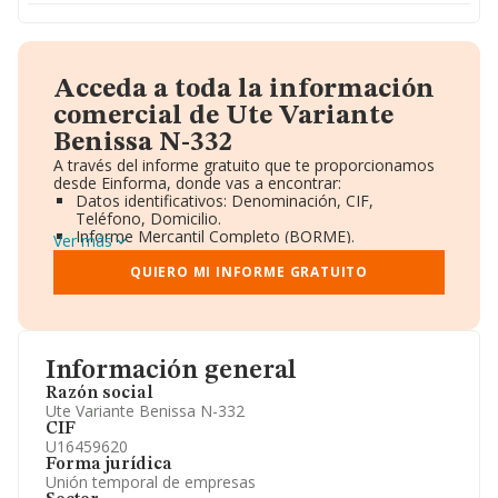
Acceda a toda la información
comercial de Ute Variante
Benissa N-332
A través del informe gratuito que te proporcionamos
desde Einforma, donde vas a encontrar:
Datos identificativos: Denominación, CIF,
Teléfono, Domicilio.
Informe Mercantil Completo (BORME).
Ver más
Gráficos de Evolución Ventas y Empleados.
Consejo de Administración y Administradores.
QUIERO MI INFORME GRATUITO
Directivos y Ejecutivos.
Accionistas.
Participaciones y Vinculaciones en otras empresas.
Artículos de prensa publicados sobre la empresa.
Información oficial y registral complementaria.
Información general
Razón social
Ute Variante Benissa N-332
CIF
U16459620
Forma jurídica
Unión temporal de empresas