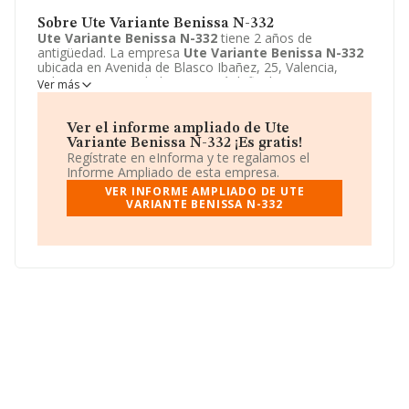
Sobre Ute Variante Benissa N-332
Ute Variante Benissa N-332
tiene 2 años de
antigüedad. La empresa
Ute Variante Benissa N-332
ubicada en Avenida de Blasco Ibañez, 25, Valencia,
Valencia. Su actividad CNAE está definida como 9499 -
Ver más
Otras actividades asociativas n.c.o.p.. La forma jurídica
de
Ute Variante Benissa N-332
es Unión temporal de
empresas.
Ver el informe ampliado de Ute
Variante Benissa N-332 ¡Es gratis!
Regístrate en eInforma y te regalamos el
Informe Ampliado de esta empresa.
VER INFORME AMPLIADO DE UTE
VARIANTE BENISSA N-332