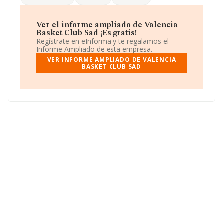
Respecto al rendimiento de
Valencia Basket Club Sad
en 2024, comparado con el año anterior, ha obtenido
un incremento del 2% en ventas, aunque el ebitda ha
Ver el informe ampliado de Valencia
permanecido igual en 2024. En 2024, los resultados han
Basket Club Sad ¡Es gratis!
permanecido iguales. El número de empleados ha
Regístrate en eInforma y te regalamos el
crecido y según las cifras existentes en la base de datos
Informe Ampliado de esta empresa.
de INFORMA, el número de empleados ha estado por
VER INFORME AMPLIADO DE VALENCIA
encima de la media de sector.
BASKET CLUB SAD
Para comunicarse con sus oficinas, el número de
teléfono es 963957084 y la dirección de correo es
valencia.basket@valenciabasket.com
. Puedes visitar su
sitio web:
www.valenciabasket.com
.
La empresa española
Valencia Basket Club Sad
,
A46406930, está situada en Calle Ángel Villena núm. 16,
(46013), en el municipio de Valencia, Comunidad
Valenciana.
En relación con el sector y disponiendo de los datos de
hasta 1.038 empresas, la facturación en el ámbito
nacional alcanza los 1.886 millones de euros y el
promedio de la facturación de ventas entre todas las
compañías asciende a los 1 millón de euros, la empresa
ha triplicado el promedio. Teniendo en cuenta la
información sobre Valencia, en la base de datos de
INFORMA aparecen 67 empresas, con ventas en 2024
de hasta 126 millones de euros. Como información