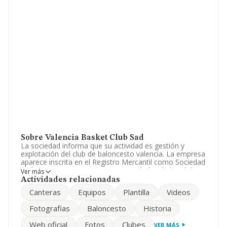
Sobre Valencia Basket Club Sad
La sociedad informa que su actividad es gestión y
explotación del club de baloncesto valencia. La empresa
aparece inscrita en el Registro Mercantil como Sociedad
Anónima. Tiene CNAE: 9312 - 'Actividades de los clubes
Ver más
deportivos'. La compañía no tiene actividad en
Actividades relacionadas
mercados exteriores.
Canteras
Equipos
Plantilla
Videos
Según la Recomendación 2003/361/CE de la Comisión,
Fotografias
Baloncesto
Historia
de 6 de mayo de 2003, sobre la definición de
microempresas, pequeñas y medianas empresas, la
Web oficial
Fotos
Clubes
VER MÁS
compañía entra en la categoría de empresas medianas.