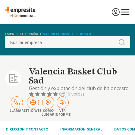
EMPRESITE ESPAÑA
VALENCIA BASKET CLUB SAD
Buscar
Valencia Basket Club
Sad
Gestión y explotación del club de baloncesto
valencia.
0
/5
( 0 votos)
LLAMAR
SITIO WEB
CÓMO
VER
LLEGAR
INFORME
DIRECCIÓN Y CONTACTO
INFORMACIÓN GENERAL
DATOS COM