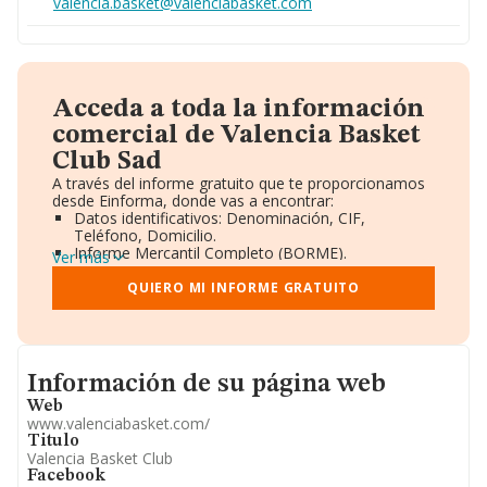
valencia.basket@valenciabasket.com
Acceda a toda la información
comercial de Valencia Basket
Club Sad
A través del informe gratuito que te proporcionamos
desde Einforma, donde vas a encontrar:
Datos identificativos: Denominación, CIF,
Teléfono, Domicilio.
Informe Mercantil Completo (BORME).
Ver más
Gráficos de Evolución Ventas y Empleados.
Consejo de Administración y Administradores.
QUIERO MI INFORME GRATUITO
Directivos y Ejecutivos.
Accionistas.
Participaciones y Vinculaciones en otras empresas.
Artículos de prensa publicados sobre la empresa.
Informacion de su página web
Información oficial y registral complementaria.
Información de su página web
Web
www.valenciabasket.com/
Titulo
Valencia Basket Club
Facebook