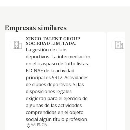
Empresas similares
Empresas similares
XINCO TALENT GROUP
SOCIEDAD LIMITADA.
La gestión de clubs
A
deportivos. La intermediación
s
en el traspaso de futbolistas.
s
El CNAE de la actividad
d
principal es 9312. Actividades
m
de clubes deportivos. Si las
p
disposiciones legales
n
exigieran para el ejercicio de
a
algunas de las actividades
L
comprendidas en el objeto
g
social algún título profesion
c
VALENCIA