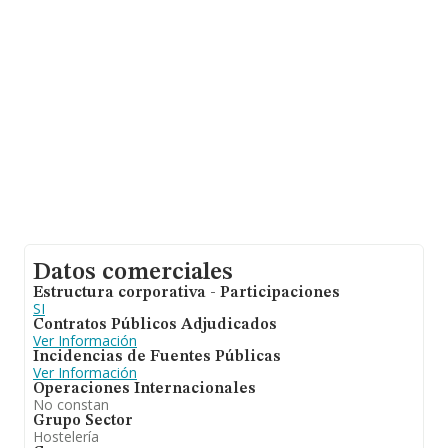
En base a la información de la que dispone INFORMA
sobre 66.566 compañías, la facturación en el ámbito
nacional alcanza los 5.524 millones de euros y se estima
que el promedio de la facturación entre todas las
empresas es de 82 mil euros. En relación con la
información de la provincia de Asturias, en la base de
datos de INFORMA aparecen 1766 empresas, con
ventas en el año 2024 de 135 millones de euros. Por
último, con el fin de ampliar la información relativa al
ámbito de la empresa, la antigüedad desde la
constitución es de 16 años. Los empleados de media
son 2.
Datos comerciales
Estructura corporativa - Participaciones
SI
Contratos Públicos Adjudicados
Ver Información
Incidencias de Fuentes Públicas
Ver Información
Operaciones Internacionales
No constan
Grupo Sector
Hostelería