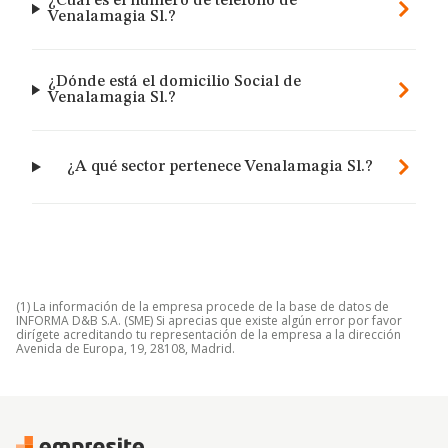
¿Cuál es el número de teléfono de
Venalamagia Sl.?
¿Dónde está el domicilio Social de
Venalamagia Sl.?
¿A qué sector pertenece Venalamagia Sl.?
(1) La información de la empresa procede de la base de datos de
INFORMA D&B S.A. (SME) Si aprecias que existe algún error por favor
dirígete acreditando tu representación de la empresa a la dirección
Avenida de Europa, 19, 28108, Madrid.