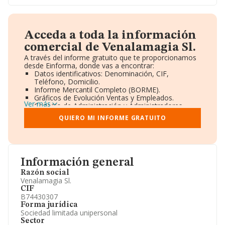
Acceda a toda la información
comercial de Venalamagia Sl.
A través del informe gratuito que te proporcionamos
desde Einforma, donde vas a encontrar:
Datos identificativos: Denominación, CIF,
Teléfono, Domicilio.
Informe Mercantil Completo (BORME).
Gráficos de Evolución Ventas y Empleados.
Ver más
Consejo de Administración y Administradores.
Directivos y Ejecutivos.
QUIERO MI INFORME GRATUITO
Accionistas.
Participaciones y Vinculaciones en otras empresas.
Artículos de prensa publicados sobre la empresa.
Información oficial y registral complementaria.
Información general
Razón social
Venalamagia Sl.
CIF
B74430307
Forma jurídica
Sociedad limitada unipersonal
Sector