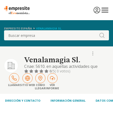
EMPRESITE ESPAÑA
VENALAMAGIA SL.
Buscar
Venalamagia Sl.
Cnae: 5610. en aquellas actividades que
tuvieran carácter profesional la sociedad
0
/5
( 0 votos)
actuará como mediadora o intermediaria.
objeto: desarrollo de la actividad de
hostelería en la más amplia acepción del
LLAMAR
SITIO WEB
CÓMO
VER
LLEGAR
INFORME
término, promoviendo o explotando
negocios y establecimientos relacionados
con aquella
DIRECCIÓN Y CONTACTO
INFORMACIÓN GENERAL
DATOS COM