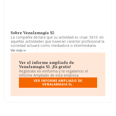
Sobre Venalamagia Sl.
La compañía declara que su actividad es cnae: 5610. en
aquellas actividades que tuvieran carácter profesional la
sociedad actuará como mediadora o intermediaria.
objeto: desarrollo de la actividad de hostelería en la más
Ver más
amplia acepción del término, promoviendo o
explotando negocios y establecimientos relacionados
con aquella. La empresa aparece inscrita en el Registro
Ver el informe ampliado de
Mercantil como Sociedad Limitada. Su actividad CNAE
Venalamagia Sl. ¡Es gratis!
es 'Establecimientos de bebidas' con código 5630. La
Regístrate en eInforma y te regalamos el
empresa no tiene actividad en mercados exteriores.
Informe Ampliado de esta empresa.
VER INFORME AMPLIADO DE
En cuanto al rendimiento de la empresa en 2024,
VENALAMAGIA SL.
comparado con el año anterior, el ebitda ha
permanecido igual en 2024.
Su correo es
kaika7542@gmail.com
.
La empresa
Venalamagia S.L
, NIF B74430307, está
situada en Calle Alonso De Proaza núm. 6 Piso 6 C,
(33010), Oviedo, Asturias.