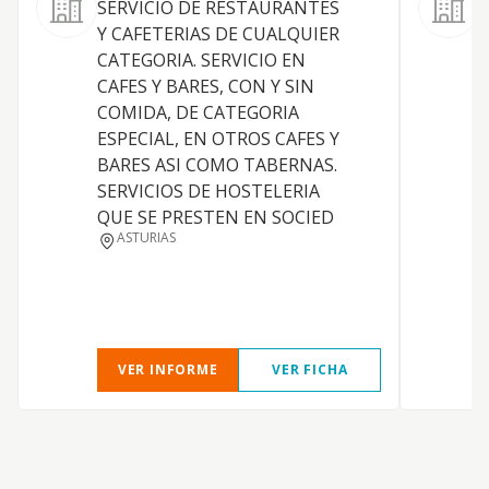
SERVICIO DE RESTAURANTES
-
Y CAFETERIAS DE CUALQUIER
d
CATEGORIA. SERVICIO EN
l
CAFES Y BARES, CON Y SIN
h
COMIDA, DE CATEGORIA
b
ESPECIAL, EN OTROS CAFES Y
d
BARES ASI COMO TABERNAS.
d
SERVICIOS DE HOSTELERIA
e
QUE SE PRESTEN EN SOCIED
r
ASTURIAS
VER INFORME
VER FICHA