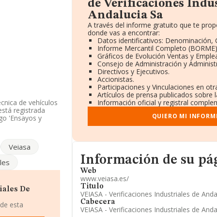
de Verificaciones Indu
Andalucia Sa
A través del informe gratuito que te pr
donde vas a encontrar:
Datos identificativos: Denominación, 
Informe Mercantil Completo (BORME)
Gráficos de Evolución Ventas y Emple
Consejo de Administración y Administ
Directivos y Ejecutivos.
Accionistas.
Participaciones y Vinculaciones en ot
Artículos de prensa publicados sobre 
écnica de vehículos
Información oficial y registral comple
está registrada
QUIERO MI INFORM
o 'Ensayos y
eriores.
la información
Veiasa
os por encima de
Informacion de su página web
Información de su p
ales
Web
ndo a los niveles
www.veiasa.es/
ermanecido en su
Titulo
sto 1. El ranking
iales De
VEIASA - Verificaciones Industriales de Andal
rupo Itevelesa
Cabecera
de la posición
 de esta
VEIASA - Verificaciones Industriales de Andal
es empresas:
Atlas