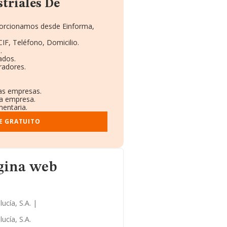
striales De
oporcionamos desde Einforma,
CIF, Teléfono, Domicilio.
.
ados.
radores.
ras empresas.
la empresa.
mentaria.
E GRATUITO
ágina web
ucía, S.A. |
ucía, S.A.