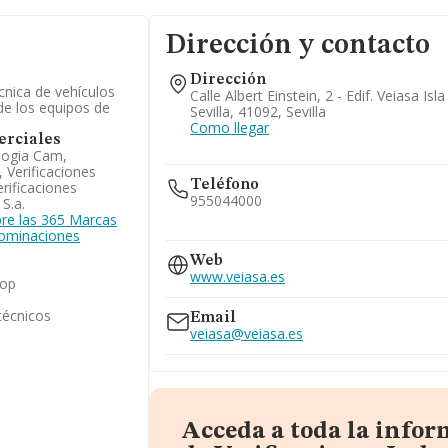
Dirección y contacto
Dirección
cnica de vehículos
Calle Albert Einstein, 2 - Edif. Veiasa Isl
de los equipos de
Sevilla, 41092, Sevilla
Como llegar
rciales
logia Cam,
, Verificaciones
Teléfono
rificaciones
955044000
 S.a.
re las 365 Marcas
nominaciones
954544400
955044070
Web
955044068
www.veiasa.es
cop
técnicos
Email
veiasa@veiasa.es
Acceda a toda la info