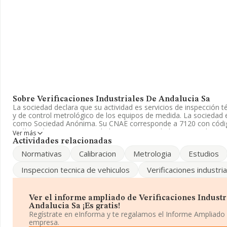
Sobre Verificaciones Industriales De Andalucia Sa
La sociedad declara que su actividad es servicios de inspección t
y de control metrológico de los equipos de medida. La sociedad 
como Sociedad Anónima. Su CNAE corresponde a 7120 con códig
análisis técnicos'. La sociedad no tiene actividad en mercados ext
Ver más
Actividades relacionadas
Ha tenido el mismo número de empleados y teniendo en cuenta 
Normativas
Calibracion
Metrologia
Estudios
disponible en INFORMA, ha dispuesto de un número de emplead
la media de sector.
Inspeccion tecnica de vehiculos
Verificaciones industri
Dentro del ranking de empresas elaborado por INFORMA, atendie
de facturación de la empresa, se destaca que: la compañía ha p
posición de líder en el ranking de sectores, instalándose en el pue
Ver el informe ampliado de Verificaciones Industr
coloca la empresa antes de
Applus Iteuve Technology S.L
y
G
Andalucia Sa ¡Es gratis!
S.L
. En el ranking nacional, ha retrocedido 258 puestos, pasando 
Regístrate en eInforma y te regalamos el Informe Ampliado
2.240 a 2.498. Se encuentran en una mejor posición las siguient
empresa.