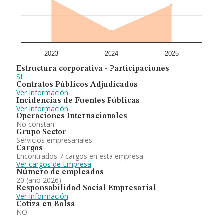
Para concluir,
Viajes y Cruceros-cruiseland S.L
está
especializada en gestión de agencia de viajes mayorista.
En cuanto a la posición en el ranking nacional, la
empresa ha perdido posiciones frente al 2024.
2023
2024
2025
Estructura corporativa - Participaciones
SI
Contratos Públicos Adjudicados
Ver Información
Incidencias de Fuentes Públicas
Ver Información
Operaciones Internacionales
No constan
Grupo Sector
Servicios empresariales
Cargos
Encontrados 7 cargos en esta empresa
Ver cargos de Empresa
Número de empleados
20 (año 2026)
Responsabilidad Social Empresarial
Ver Información
Cotiza en Bolsa
NO