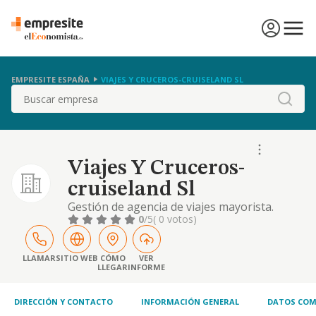
EMPRESITE ESPAÑA
VIAJES Y CRUCEROS-CRUISELAND SL
Buscar
Viajes Y Cruceros-
cruiseland Sl
Gestión de agencia de viajes mayorista.
0
/5
( 0 votos)
LLAMAR
SITIO WEB
CÓMO
VER
LLEGAR
INFORME
DIRECCIÓN Y CONTACTO
INFORMACIÓN GENERAL
DATOS COM