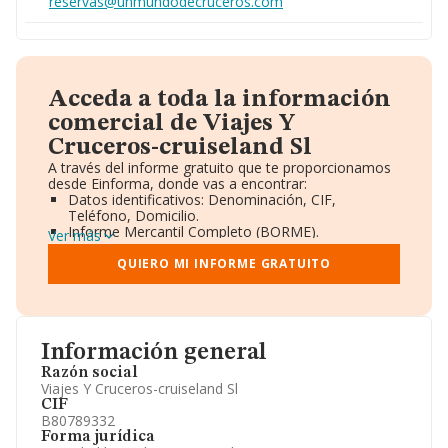
reservas@unmundodecruceros.com
Acceda a toda la información
comercial de Viajes Y
Cruceros-cruiseland Sl
A través del informe gratuito que te proporcionamos
desde Einforma, donde vas a encontrar:
Datos identificativos: Denominación, CIF,
Teléfono, Domicilio.
Informe Mercantil Completo (BORME).
Ver más
Gráficos de Evolución Ventas y Empleados.
Consejo de Administración y Administradores.
QUIERO MI INFORME GRATUITO
Directivos y Ejecutivos.
Accionistas.
Participaciones y Vinculaciones en otras empresas.
Artículos de prensa publicados sobre la empresa.
Información oficial y registral complementaria.
Información general
Razón social
Viajes Y Cruceros-cruiseland Sl
CIF
B80789332
Forma jurídica