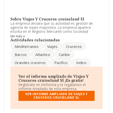
Sobre Viajes Y Cruceros-cruiseland Sl
La empresa declara que su actividad es gestión de
agencia de viajes mayorista. La empresa aparece
inscrita en el Registro Mercantil como Sociedad
Limitada. Su CNAE corresponde a 7911 con código
Ver más
'Actividades de las agencias de viajes'. La empresa no
Actividades relacionadas
tiene actividad en mercados exteriores.
Mediterraneo
Viajes
Cruceros
El número de empleados ha crecido y atendiendo a los
Barcos
Atlantico
Caribe
datos disponibles en INFORMA, ese número ha estado
por encima de la media de sector.
Grandes cruceros
Pacifico
Indico
Dentro del ranking de empresas elaborado por
INFORMA, atendiendo a los niveles de facturación,
podemos decir de la compañía que: en 2025, en la
Ver el informe ampliado de Viajes Y
clasificación del sector, la empresa se ha colocado 20
Cruceros-cruiseland Sl ¡Es gratis!
puestos más abajo y su posición actual es 115 (el año
Regístrate en eInforma y te regalamos el
anterior estaba en 95). En el ranking de sectores las
Informe Ampliado de esta empresa.
siguientes empresas tienen mejor posición:
Destinos
VER INFORME AMPLIADO DE VIAJES Y
del Mundo S.L
y
Saraya Tours S.L
; por detras de ella
CRUCEROS-CRUISELAND SL
se encuentran compañías como:
Anex Tour Spain S.L
y
Del Uno Al Otro Confin, Sociedad Anónima
. En
2025 ha ocupado peor posición bajando 3.248 puestos:
de la posición 15.452 a la 18.700, en el ranking nacional.