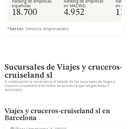
Ranking de empresas
Ranking de empresas
Rankin
españolas
en MADRID
en el 
18.700
4.952
11
*
Sector:
Servicios empresariales
Sucursales de Viajes y cruceros-
cruiseland sl
A continuación le mostramos el listado de las sucursales de Viajes y
cruceros-cruiseland sl en todas las provincia que tengan hasta 3
sucursales.
Viajes y cruceros-cruiseland sl en
Barcelona
Plaza Urquinaona, 6, 08010,