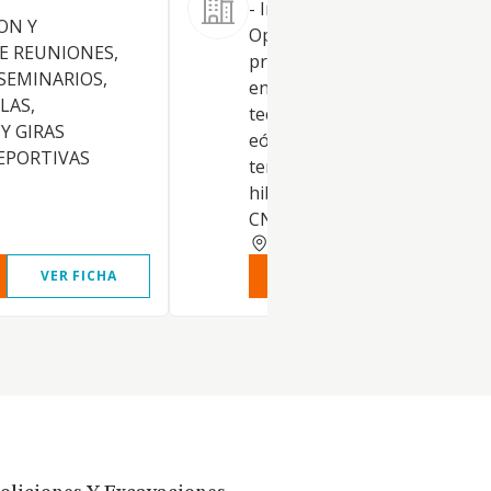
- Ingeniería, Construcción,
ON Y
Operación, y explotación de
E REUNIONES,
proyectos de energía renovab
 SEMINARIOS,
entre otras las siguientes
LAS,
tecnologías, solar fotovoltaic
Y GIRAS
eólica on-shore, eólica off-sh
DEPORTIVAS
termosolar, hidrogeno, bater
hibridación entre tecnologías
CNAE 7112
MADRID
VER FICHA
VER INFORME
VER FIC