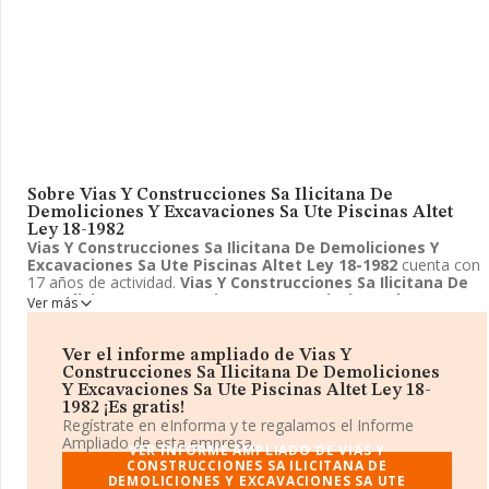
Sobre Vias Y Construcciones Sa Ilicitana De
Demoliciones Y Excavaciones Sa Ute Piscinas Altet
Ley 18-1982
Vias Y Construcciones Sa Ilicitana De Demoliciones Y
Excavaciones Sa Ute Piscinas Altet Ley 18-1982
cuenta con
17 años de actividad.
Vias Y Construcciones Sa Ilicitana De
Demoliciones Y Excavaciones Sa Ute Piscinas Altet Ley 18-
Ver más
1982
se halla en Calle Orense, 11, Madrid, Madrid. La empresa
enmarca su principal actividad CNAE como 9499 - Otras
actividades asociativas n.c.o.p..
Vias Y Construcciones Sa
Ver el informe ampliado de Vias Y
Ilicitana De Demoliciones Y Excavaciones Sa Ute Piscinas
Construcciones Sa Ilicitana De Demoliciones
Altet Ley 18-1982
toma la forma jurídica de Unión temporal de
Y Excavaciones Sa Ute Piscinas Altet Ley 18-
empresas.
1982 ¡Es gratis!
Regístrate en eInforma y te regalamos el Informe
Ampliado de esta empresa.
VER INFORME AMPLIADO DE VIAS Y
CONSTRUCCIONES SA ILICITANA DE
DEMOLICIONES Y EXCAVACIONES SA UTE