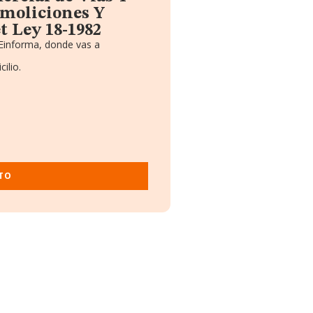
emoliciones Y
t Ley 18-1982
 Einforma, donde vas a
ilio.
TO