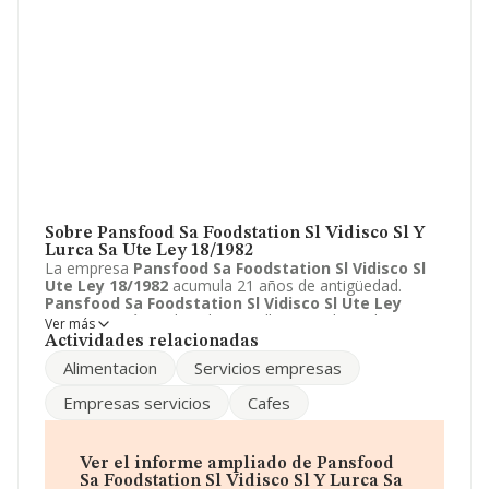
Sobre Pansfood Sa Foodstation Sl Vidisco Sl Y
Lurca Sa Ute Ley 18/1982
La empresa
Pansfood Sa Foodstation Sl Vidisco Sl
Ute Ley 18/1982
acumula 21 años de antigüedad.
Pansfood Sa Foodstation Sl Vidisco Sl Ute Ley
18/1982
está emplazada en Calle Coutadas Salgueira,
Ver más
76, vigo, Pontevedra. Centra su actividad CNAE como
Actividades relacionadas
4639 - Comercio al por mayor, no especializado, de
Alimentacion
Servicios empresas
productos alimenticios, bebidas y tabaco. La empresa
Pansfood Sa Foodstation Sl Vidisco Sl Ute Ley
Empresas servicios
Cafes
18/1982
es Unión temporal de empresas.
Ver el informe ampliado de Pansfood
Sa Foodstation Sl Vidisco Sl Y Lurca Sa