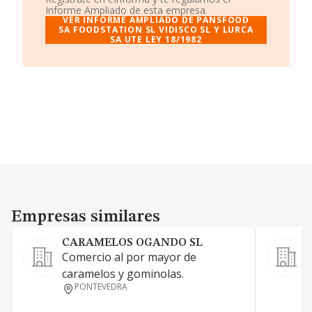
Informe Ampliado de esta empresa.
VER INFORME AMPLIADO DE PANSFOOD
SA FOODSTATION SL VIDISCO SL Y LURCA
SA UTE LEY 18/1982
Empresas similares
Empresas similares
CARAMELOS OGANDO SL
Comercio al por mayor de
C
caramelos y gominolas.
p
PONTEVEDRA
c
e