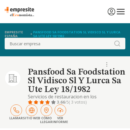
EMPRESITE
PANSFOOD SA FOODSTATION SL VIDISCO SL Y LURCA
ESPAÑA
SA UTE LEY 18/1982
Buscar
Pansfood Sa Foodstation
Sl Vidisco Sl Y Lurca Sa
Ute Ley 18/1982
Servicios de restauracion en los
establecimientos propios de las empresas
3.66
/5
( 3 votos)
adjudicatarias de la ute "pizza movil" y "pasta
cafe".
LLAMAR
SITIO WEB
CÓMO
VER
LLEGAR
INFORME