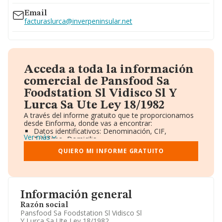
Email
facturaslurca@inverpeninsular.net
Acceda a toda la información
comercial de Pansfood Sa
Foodstation Sl Vidisco Sl Y
Lurca Sa Ute Ley 18/1982
A través del informe gratuito que te proporcionamos
desde Einforma, donde vas a encontrar:
Datos identificativos: Denominación, CIF,
Ver más
Teléfono, Domicilio.
Informe Mercantil Completo (BORME).
QUIERO MI INFORME GRATUITO
Gráficos de Evolución Ventas y Empleados.
Consejo de Administración y Administradores.
Directivos y Ejecutivos.
Accionistas.
Participaciones y Vinculaciones en otras empresas.
Información general
Artículos de prensa publicados sobre la empresa.
Información oficial y registral complementaria.
Razón social
Pansfood Sa Foodstation Sl Vidisco Sl
Y Lurca Sa Ute Ley 18/1982