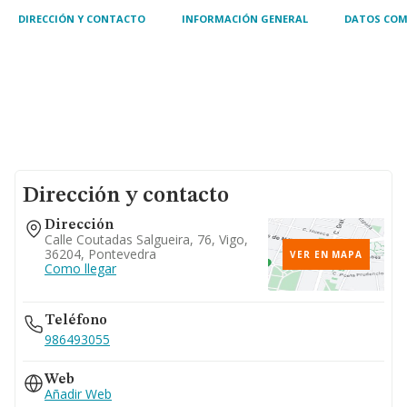
DIRECCIÓN Y CONTACTO
INFORMACIÓN GENERAL
DATOS COM
Dirección y contacto
Dirección
Calle Coutadas Salgueira, 76, Vigo,
36204, Pontevedra
VER EN MAPA
Como llegar
Teléfono
986493055
Web
Añadir Web