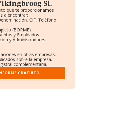
Vikingbroog Sl.
uito que te proporcionamos
s a encontrar:
 Denominación, CIF, Teléfono,
mpleto (BORME).
 Ventas y Empleados.
ción y Administradores.
.
ulaciones en otras empresas.
blicados sobre la empresa.
egistral complementaria.
INFORME GRATUITO