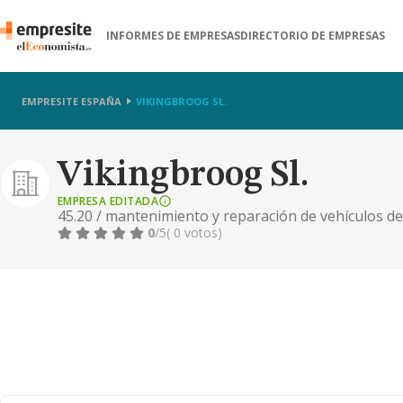
INFORMES DE EMPRESAS
DIRECTORIO DE EMPRESAS
EMPRESITE ESPAÑA
VIKINGBROOG SL.
Vikingbroog Sl.
EMPRESA EDITADA
45.20 / mantenimiento y reparación de vehículos de 
comercio al por menor de combustible para la auto
0
/5
( 0 votos)
/ fundición de metales ligeros, 47.11 / comercio al
con