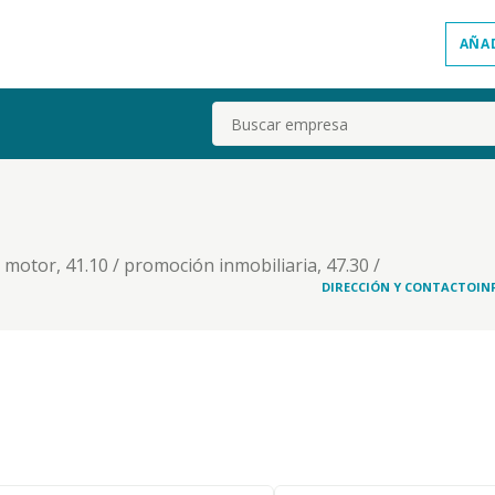
AÑA
Buscar
motor, 41.10 / promoción inmobiliaria, 47.30 /
moción en establecimientos especializados, 24.53
DIRECCIÓN Y CONTACTO
IN
 por menor en establecimientos no especializados,