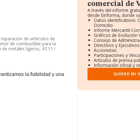
comercial de 
A través del informe grat
desde Einforma, donde va
Datos identificativos:
Domicilio.
Informe Mercantil Co
Gráficos de Evolución
 reparación de vehículos de
Consejo de Administra
menor de combustible para la
Directivos y Ejecutivos
 de metales ligeros, 47.11 /
Accionistas.
n. La empresa aparece inscrita en
Participaciones y Vinc
eferencia CNAE corresponde a
Artículos de prensa pu
en mercados exteriores.
Información oficial y r
na web aquí:
www.vikingmotors.es
.
QUIERO MI 
antizamos la fiabilidad y una
ituada en Avenida Mare Nostrum
34 compañías, en el ámbito
os y la media entre todas las
onal de interés, la media de
pleados es de 3.