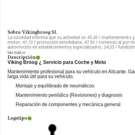
Sobre Vikingbroog Sl.
La sociedad informa que su actividad es 45.20 / mantenimiento y
motor, 41.10 / promoción inmobiliaria, 47.30 / comercio al por 
automoción en establecimientos especializados, 24.53 / fundición
comercio al por menor en establecimientos no especializados, co
Ver más
el Registro Mercantil como Sociedad Limitada. La actividad de r
Descripción
'%cnae%', cuyo Código es 9531. La compañía no tiene actividad 
Viking Broog ¿ Servicio para Coche y Moto
Su email es
vikingbroogsl@gmail.com
. Puedes consultar su pági
Mantenimiento profesional para su vehículo en Alicante. Gar
larga vida útil para su vehículo.
La empresa española
Vikingbroog S.L
, NIF B75402099, está s
núm. 34 Esc 1 Bj 1, (03007), Alicante, Comunidad Valenciana.
Montaje y equilibrado de neumáticos
En base a la información de la que dispone INFORMA sobre 39.5
Mantenimiento periódico (Revisiones) y diagnosis
nacional la facturación alcanza la cifra de 11.049 millones de eur
compañías es de 279 mil euros de ventas. Como información adici
Reparación de componentes y mecánica general
antigüedad desde la constitución es de 19 años. La media de em
Logotipo