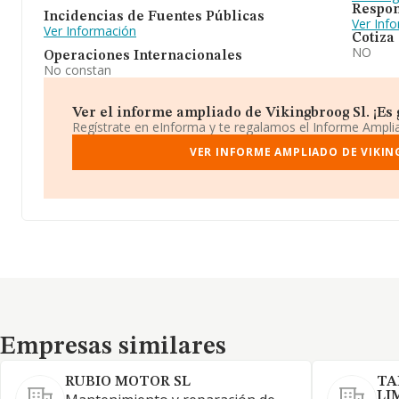
Respon
Incidencias de Fuentes Públicas
Ver Inf
Ver Información
Cotiza
NO
Operaciones Internacionales
No constan
Ver el informe ampliado de Vikingbroog Sl. ¡Es g
Regístrate en eInforma y te regalamos el Informe Ampl
VER INFORME AMPLIADO DE VIKIN
Empresas similares
Empresas similares
RUBIO MOTOR SL
TA
LI