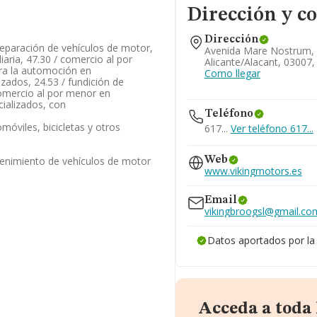
Dirección y c
Dirección
reparación de vehículos de motor,
Avenida Mare Nostrum, 
aria, 47.30 / comercio al por
Alicante/alacant, 03007,
ra la automoción en
Como llegar
izados, 24.53 / fundición de
comercio al por menor en
ializados, con
Teléfono
móviles, bicicletas y otros
617...
Ver teléfono 617...
enimiento de vehículos de motor
Web
www.vikingmotors.es
Email
vikingbroogsl@gmail.co
Datos aportados por l
Acceda a toda