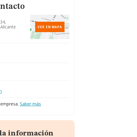
ontacto
34,
 Alicante
VER EN MAPA
m
a empresa.
Saber más
 la información