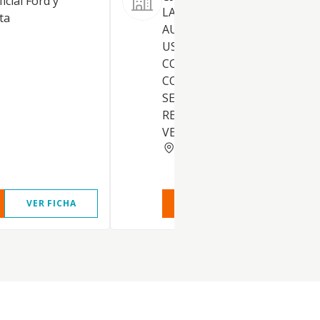
icial Ford y
LA COMPRAVENTA DE VEHI
ta
AUTOMOVILES, NUEVOS O
USADOS, Y TODA CLASE DE
CONSUMIBLES RELACIONAD
CON LOS AUTOMOVILES. LO
SERVICIOS DE TRANSPORTE 
REPARACION DE TODA CLAS
VEHICULOS.
ALICANTE
VER FICHA
VER INFORME
VER FIC