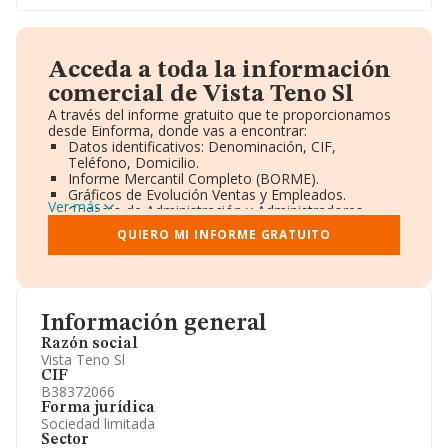
Acceda a toda la información
comercial de Vista Teno Sl
A través del informe gratuito que te proporcionamos
desde Einforma, donde vas a encontrar:
Datos identificativos: Denominación, CIF,
Teléfono, Domicilio.
Informe Mercantil Completo (BORME).
Gráficos de Evolución Ventas y Empleados.
Ver más
Consejo de Administración y Administradores.
Directivos y Ejecutivos.
QUIERO MI INFORME GRATUITO
Accionistas.
Participaciones y Vinculaciones en otras empresas.
Artículos de prensa publicados sobre la empresa.
Información oficial y registral complementaria.
Información general
Razón social
Vista Teno Sl
CIF
B38372066
Forma jurídica
Sociedad limitada
Sector