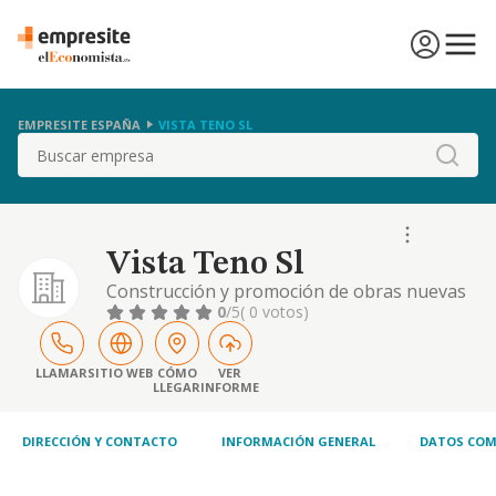
EMPRESITE ESPAÑA
VISTA TENO SL
Buscar
Vista Teno Sl
Construcción y promoción de obras nuevas
urbana.
0
/5
( 0 votos)
LLAMAR
SITIO WEB
CÓMO
VER
LLEGAR
INFORME
DIRECCIÓN Y CONTACTO
INFORMACIÓN GENERAL
DATOS COM