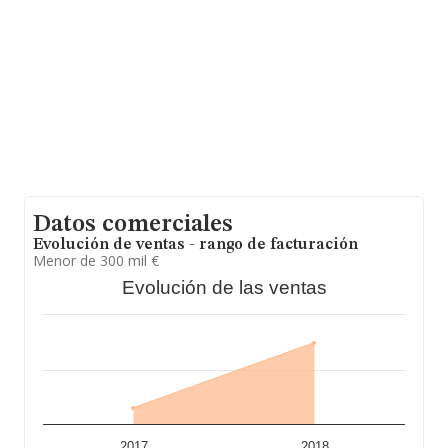
y se estima que el promedio de la facturación entre
todas las empresas es de 194 mil euros. Respecto a la
información de la provincia (hablamos de Santa Cruz De
Tenerife), en la base de datos INFORMA constan 3897
empresas, con ventas en 2018 de hasta 427 millones de
euros. Por último, con el fin de ampliar la información
relativa al ámbito de la empresa, la media de
antigüedad desde la constitución es de 17 años. La
media de empleados es de 2.
Datos comerciales
Evolución de ventas - rango de facturación
Menor de 300 mil €
Evolución de las ventas
2017
2018