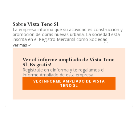
Sobre Vista Teno Sl
La empresa informa que su actividad es construcción y
promoción de obras nuevas urbana. La sociedad está
inscrita en el Registro Mercantil como Sociedad
Limitada. Su CNAE corresponde a 4101 con código
Ver más
'%cnae%'. La sociedad no tiene actividad en mercados
exteriores.
Ver el informe ampliado de Vista Teno
La plantilla ha crecido un 200% y según las cifras
Sl ¡Es gratis!
existentes en la base de datos de INFORMA, el número
Regístrate en eInforma y te regalamos el
de empleados ha estado por encima de la media de
Informe Ampliado de esta empresa.
sector.
VER INFORME AMPLIADO DE VISTA
TENO SL
Para ponerse en contacto con sus oficinas, la empresa
facilita el número de teléfono 922343338.
La empresa española
Vista Teno S.L
, con CIF
B38372066, se encuentra en Calle El Campo El Toscal
Edif. Lasa 2b, (38410), en el municipio de Realejo Alto,
provincia de Santa Cruz De Tenerife, Islas Canarias.
En relación con el sector y disponiendo de los datos de
hasta 188.948 empresas, en el ámbito nacional la
facturación alcanza la cifra de 36.783 millones de euros