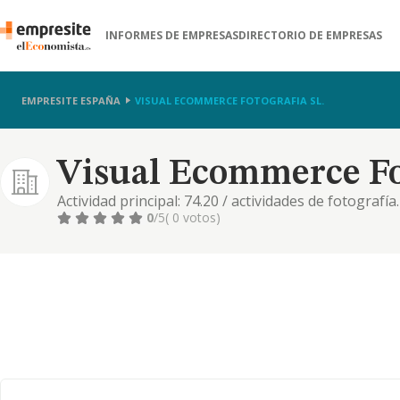
INFORMES DE EMPRESAS
DIRECTORIO DE EMPRESAS
EMPRESITE ESPAÑA
VISUAL ECOMMERCE FOTOGRAFIA SL.
Visual Ecommerce Fot
Actividad principal: 74.20 / actividades de fotografía
carácter profesional, la sociedad la ejercerá como 
0
/5
( 0 votos)
prestador del servicio y el consumidor