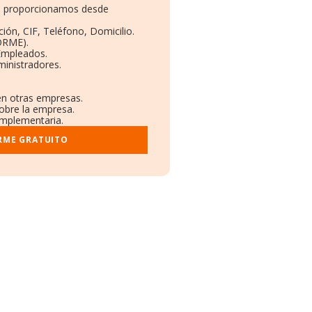
te proporcionamos desde
ión, CIF, Teléfono, Domicilio.
ORME).
Empleados.
inistradores.
 en otras empresas.
sobre la empresa.
complementaria.
RME GRATUITO