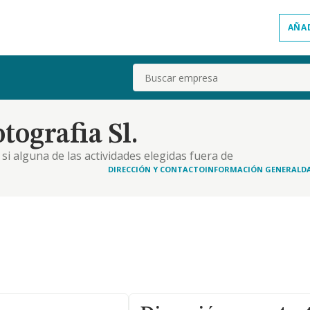
AÑA
Buscar
ografia Sl.
. si alguna de las actividades elegidas fuera de
mera intermediadora entre el profesional
DIRECCIÓN Y CONTACTO
INFORMACIÓN GENERAL
D