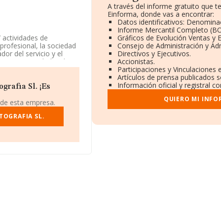
A través del informe gratuito que 
Einforma, donde vas a encontrar:
Datos identificativos: Denominac
Informe Mercantil Completo (B
/ actividades de
Gráficos de Evolución Ventas y 
 profesional, la sociedad
Consejo de Administración y Adm
or del servicio y el
Directivos y Ejecutivos.
420 - 'Actividades de
Accionistas.
es.
Participaciones y Vinculaciones
Artículos de prensa publicados 
posición de INFORMA, ha
Información oficial y registral 
rafia Sl. ¡Es
r.
QUIERO MI INFO
 de esta empresa.
mpresa ha caído 132
e a la 190 del año
TOGRAFIA SL.
or:
Camera S.L
y
Foto
 españolas que están por
2025, en el ranking
ón 485.982 (el año
das las siguientes
en cambio, entre las
ias Camar S.L
y
do peor pasando del
a 18.217 puestos respecto