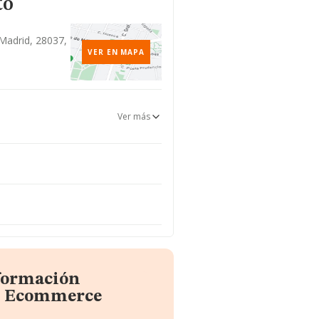
to
 Madrid, 28037,
VER EN MAPA
Ver más
nformación
al Ecommerce