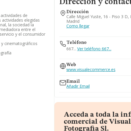
Dirección y contac
Dirección
/ actividades de
Calle Miguel Yuste, 16 - Piso 3 D,
s actividades elegidas
Madrid
nal, la sociedad la
Como llegar
mediadora entre el
servicio y el consumidor
Teléfono
s y cinematográficos
667...
Ver teléfono 667...
ografía
916296002
Web
www.visualecommerce.es
Email
Añadir Email
Acceda a toda la i
comercial de Visu
Fotografia Sl.