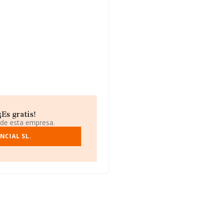
uentra en Calle Condesa
3 compañías, a nivel nacional
e el promedio de la facturación
rmación de la provincia
82 empresas, cuyas ventas en
completar los datos de sector,
 años. Los empleados de media
Es gratis!
 de esta empresa.
NCIAL SL.