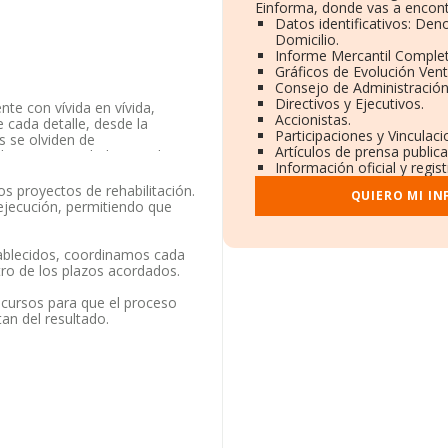
Einforma, donde vas a encont
Datos identificativos: Den
Domicilio.
Informe Mercantil Comple
Gráficos de Evolución Ven
Consejo de Administración
Directivos y Ejecutivos.
nte con vívida en vívida,
Accionistas.
 cada detalle, desde la
Participaciones y Vinculac
s se olviden de
Artículos de prensa public
til como Sociedad Limitada. Su
Información oficial y regi
dad de importación y/o
os proyectos de rehabilitación.
QUIERO MI I
 ejecución, permitiendo que
onibles en INFORMA, ese
tablecidos, coordinamos cada
ión, en los distintos rankings,
ro de los plazos acordados.
ición 1.173 del ranking
or:
Pirenaica de Tabiques y
ecursos para que el proceso
 de Responsabilidad
an del resultado.
ajo:
Artekem System S.L
y
a posición 448.437, se
io y Marino Sociedad
cima de compañías como
Alt
ocupado en la provincia de
más puedes acceder a su