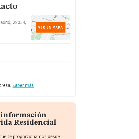
tacto
Madrid, 28034,
VER EN MAPA
presa.
Saber más
a información
vida Residencial
o que te proporcionamos desde