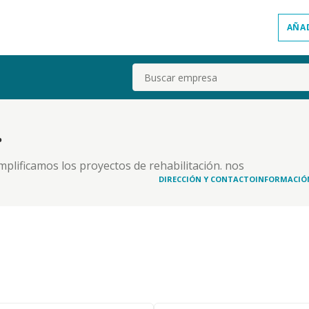
AÑA
Buscar
.
implificamos los proyectos de rehabilitación. nos
hasta la ejecución, permitiendo que nuestros
DIRECCIÓN Y CONTACTO
INFORMACIÓ