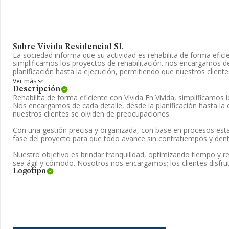
Sobre Vivida Residencial Sl.
La sociedad informa que su actividad es rehabilita de forma eficie
simplificamos los proyectos de rehabilitación. nos encargamos de
planificación hasta la ejecución, permitiendo que nuestros cliente
preocupaciones. La sociedad está inscrita en el Registro Mercan
Ver más
CNAE corresponde a 4335 con código '%cnae%'. No realiza activi
Descripción
exportación.
Rehabilita de forma eficiente con Vívida En Vívida, simplificamos l
Nos encargamos de cada detalle, desde la planificación hasta la
La plantilla ha crecido un 1.200% y atendiendo a los datos disp
nuestros clientes se olviden de preocupaciones.
número ha estado por encima de la media de sector.
Con una gestión precisa y organizada, con base en procesos es
Respecto a la posición de la empresa según los niveles de facturac
fase del proyecto para que todo avance sin contratiempos y dent
INFORMA facilita la siguiente información: se ha situado en la pos
sectorial, tienen mejor posición las siguientes empresas del sect
Nuestro objetivo es brindar tranquilidad, optimizando tiempo y r
Techos S.L
y
Construcciones y Reformas Propemi Sociedad
sea ágil y cómodo. Nosotros nos encargamos; los clientes disfrut
Limitada
; éstas son algunas de las empresas que están más ab
Logotipo
Reformas Iñaki Sixto S.L
. En el ranking nacional, ha llegado a l
encuentran en una mejor posición las siguientes empresas:
Abil
Limitada
y
Paki Brothers 2020 S.L
, sin embargo, está por en
Urgell Msp S.L
y
Construcciones Juan Pedro Clavell S.L
. Ha 
Madrid, la posición 78.278.
El correo electrónico es
contacta@grupovivida.com
. Para saber 