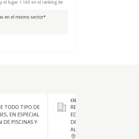
 el lugar 1.160 en el ranking de
s en el mismo sector*
OBRAJESCAL S.L.
DE TODO TIPO DE
REFORMAS DE TODA CLASE 
S, EN ESPECIAL
EDIFICACIONES, REHABILIT
 DE PISCINAS Y
DE LAS MISMAS Y OBRAS DE
ALBANILERIA EN GENERAL.
MADRID