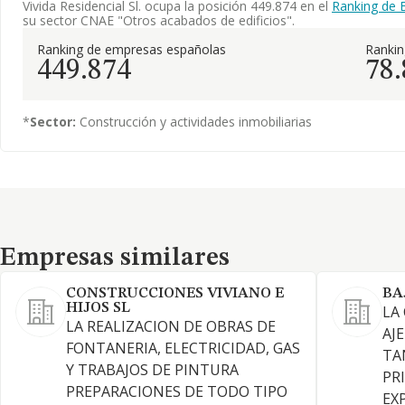
Vivida Residencial Sl. ocupa la posición 449.874 en el
Ranking de 
su sector CNAE "Otros acabados de edificios".
Ranking de empresas españolas
Ranki
449.874
78
*
Sector:
Construcción y actividades inmobiliarias
Empresas similares
Empresas similares
CONSTRUCCIONES VIVIANO E
BA
HIJOS SL
LA
LA REALIZACION DE OBRAS DE
AJ
FONTANERIA, ELECTRICIDAD, GAS
TA
Y TRABAJOS DE PINTURA
PR
PREPARACIONES DE TODO TIPO
EX