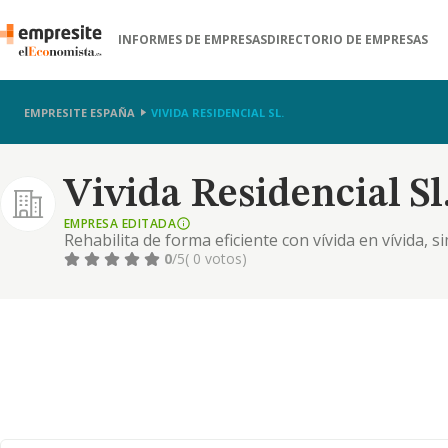
INFORMES DE EMPRESAS
DIRECTORIO DE EMPRESAS
EMPRESITE ESPAÑA
VIVIDA RESIDENCIAL SL.
Vivida Residencial Sl
EMPRESA EDITADA
Rehabilita de forma eficiente con vívida en vívida, s
encargamos de cada detalle, desde la planificación 
0
/5
( 0 votos)
clientes se olviden de preocupaciones.