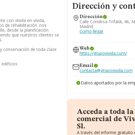
Dirección y con
Dirección
nte con vívida en vívida,
Calle Condesa Trifaldi, 46, 
s de rehabilitación. nos
Madrid
e, desde la planificación
Como llegar
tiendo que nuestros clientes se
s.
Web
 y conservación de toda clase
https://grupovivida.com/
edificios
Email
contacta@grupovivida.com
Datos aportados por la em
Acceda a toda l
comercial de Vi
Sl.
A través del informe gratuit