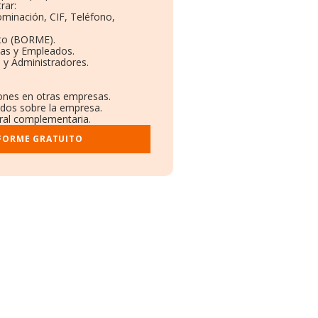
rar:
ominación, CIF, Teléfono,
to (BORME).
tas y Empleados.
 y Administradores.
iones en otras empresas.
ados sobre la empresa.
stral complementaria.
NFORME GRATUITO