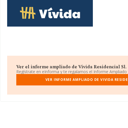
página web en este enlace
www.grupovivida.com
.
La empresa
Vivida Residencial S.L
, con NIF B56618416, se enc
Trifaldi núm. 46, (28034), Madrid, Madrid.
En base a la información de la que dispone INFORMA sobre 13.38
la facturación asciende a 1.730 millones de euros y se estima qu
entre todas las empresas es de 129 mil euros. Respecto a la info
(hablamos de Madrid), en la base de datos INFORMA constan 27
2025 han alcanzado los 466 millones de euros. Finalmente, para 
en 2025, la media de antigüedad desde la constitución es de 20
son 2.
Ver el informe ampliado de Vivida Residencial Sl. ¡
Regístrate en eInforma y te regalamos el Informe Ampliado
VER INFORME AMPLIADO DE VIVIDA RESIDE