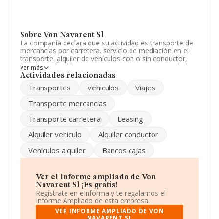
Sobre Von Navarent Sl
La compañía declara que su actividad es transporte de
mercancías por carretera. servicio de mediación en el
transporte. alquiler de vehículos con o sin conductor,
exceptuando el leasing. La empresa es una Sociedad
Ver más
Limitada. Su actividad CNAE es 'Transporte de
Actividades relacionadas
mercancías por carretera' con código 4941. No realiza
Transportes
Vehiculos
Viajes
actividad de importación y/o exportación.
Transporte mercancias
La compañía
Von Navarent S.L
, con NIF B82417296,
se encuentra en Calle Del Empleo núm. 15, (28906),
Transporte carretera
Leasing
Getafe, Madrid.
Alquiler vehiculo
Alquiler conductor
En relación con el sector y disponiendo de los datos de
hasta 62.013 empresas, a nivel nacional la facturación
Vehiculos alquiler
Bancos cajas
asciende a 44.874 millones de euros y se estima que el
promedio de la facturación entre todas las empresas es
de 723 mil euros. En relación con la información de la
provincia de Madrid, en la base de datos INFORMA
Ver el informe ampliado de Von
constan 7904 empresas, cuyas ventas han alcanzado
Navarent Sl ¡Es gratis!
los 6.437 millones de euros. Con el fin de ampliar la
Regístrate en eInforma y te regalamos el
información relativa a las compañías, la media de
Informe Ampliado de esta empresa.
empleados de las empresas es de 5. La antigüedad
VER INFORME AMPLIADO DE VON
desde la constitución es de 17 años.
NAVARENT SL