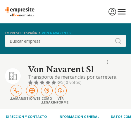
EMPRESITE ESPAÑA
VON NAVARENT SL
Buscar
Von Navarent Sl
Transporte de mercancias por carretera.
servicio de mediacion en el transporte.
0
/5
( 0 votos)
alquiler de vehiculos con o sin conductor,
exceptuando el leasing.
LLAMAR
SITIO WEB
CÓMO
VER
LLEGAR
INFORME
DIRECCIÓN Y CONTACTO
INFORMACIÓN GENERAL
DATOS COM