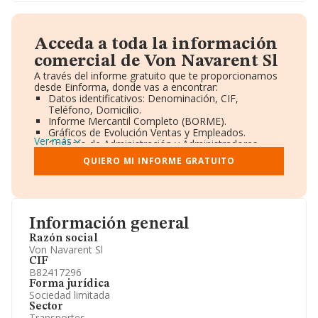
Acceda a toda la información
comercial de Von Navarent Sl
A través del informe gratuito que te proporcionamos
desde Einforma, donde vas a encontrar:
Datos identificativos: Denominación, CIF,
Teléfono, Domicilio.
Informe Mercantil Completo (BORME).
Gráficos de Evolución Ventas y Empleados.
Ver más
Consejo de Administración y Administradores.
Directivos y Ejecutivos.
QUIERO MI INFORME GRATUITO
Accionistas.
Participaciones y Vinculaciones en otras empresas.
Artículos de prensa publicados sobre la empresa.
Información oficial y registral complementaria.
Información general
Razón social
Von Navarent Sl
CIF
B82417296
Forma jurídica
Sociedad limitada
Sector
Transportes