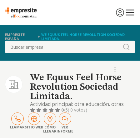
EMPRESITE
WE EQUUS FEEL HORSE REVOLUTION SOCIEDAD
ESPAÑA
LIMITADA.
Buscar
We Equus Feel Horse
Revolution Sociedad
Limitada.
Actividad principal: otra educación. otras
actividades deportivas. comercio al por
0
/5
( 0 votos)
menor de ferretería, pintura y vidrio en
establecimientos especializados. actividades
de programación informática
LLAMAR
SITIO WEB
CÓMO
VER
LLEGAR
INFORME