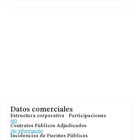
Con los datos a disposición de INFORMA sobre 27.784
empresas pertenecientes al sector, en el ámbito
nacional la facturación alcanza la cifra de 4.215 millones
de euros y el promedio de la facturación de ventas
entre todas las compañías asciende a los 151 mil euros.
Finalmente, para completar los datos de sector la
media de empleados es de 3. La antigüedad desde la
constitución es de 14 años.
Datos comerciales
Estructura corporativa - Participaciones
NO
Contratos Públicos Adjudicados
Ver Información
Incidencias de Fuentes Públicas