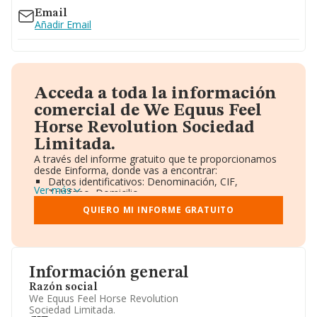
Email
Añadir Email
Acceda a toda la información
comercial de We Equus Feel
Horse Revolution Sociedad
Limitada.
A través del informe gratuito que te proporcionamos
desde Einforma, donde vas a encontrar:
Datos identificativos: Denominación, CIF,
Ver más
Teléfono, Domicilio.
Informe Mercantil Completo (BORME).
QUIERO MI INFORME GRATUITO
Gráficos de Evolución Ventas y Empleados.
Consejo de Administración y Administradores.
Directivos y Ejecutivos.
Accionistas.
Participaciones y Vinculaciones en otras empresas.
Información general
Artículos de prensa publicados sobre la empresa.
Información oficial y registral complementaria.
Razón social
We Equus Feel Horse Revolution
Sociedad Limitada.