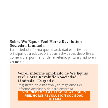
Sobre We Equus Feel Horse Revolution
Sociedad Limitada.
La sociedad informa que su actividad es actividad
principal: otra educación. otras actividades deportivas.
comercio al por menor de ferretería, pintura y vidrio en
establecimientos especializados. actividades de
Ver más
programación informática. La sociedad está inscrita en
el Registro Mercantil como Sociedad Limitada. La
actividad de referencia CNAE corresponde a 'Otra
Ver el informe ampliado de We Equus
educación n.c.o.p.', cuyo Código es 8559. No realiza
Feel Horse Revolution Sociedad
actividad de importación y/o exportación.
Limitada. ¡Es gratis!
Regístrate en eInforma y te regalamos el
La empresa española
We Equus Feel Horse
Informe Ampliado de esta empresa.
Revolution Sociedad Limitada
, B75359893, tiene su
VER INFORME AMPLIADO DE WE EQUUS
domicilio social establecido en Calle De La Torre (port
FEEL HORSE REVOLUTION SOCIEDAD
LIMITADA.
D'addaia) núm. 321, (07740), Es Mercadal, en Isles
Baleares, Islas Baleares.