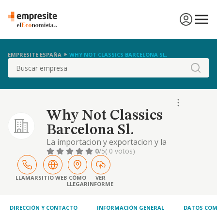
EMPRESITE ESPAÑA
WHY NOT CLASSICS BARCELONA SL.
Buscar
Why Not Classics
Barcelona Sl.
La importacion y exportacion y la
compraventa al por mayor y al por menor de
0
/5
( 0 votos)
vehiculos nuevos o usados por cuenta
propia, asi como por cuenta de terceros. la
intermediacion en el comercio de vehiculos
LLAMAR
SITIO WEB
CÓMO
VER
LLEGAR
INFORME
nuevos o usados
DIRECCIÓN Y CONTACTO
INFORMACIÓN GENERAL
DATOS COM