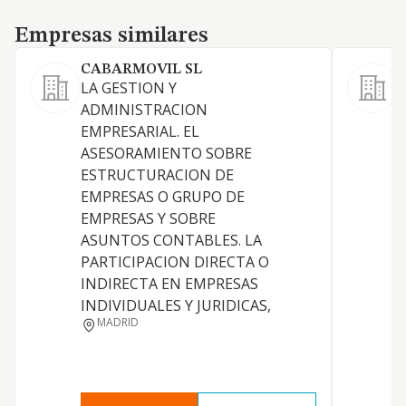
Empresas similares
Empresas similares
CABARMOVIL SL
P
LA GESTION Y
1
ADMINISTRACION
a
EMPRESARIAL. EL
m
ASESORAMIENTO SOBRE
e
ESTRUCTURACION DE
2
EMPRESAS O GRUPO DE
(
EMPRESAS Y SOBRE
m
ASUNTOS CONTABLES. LA
a
PARTICIPACION DIRECTA O
m
INDIRECTA EN EMPRESAS
i
INDIVIDUALES Y JURIDICAS,
3
MADRID
r