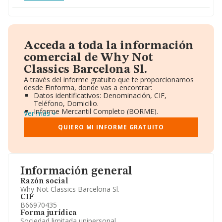
Acceda a toda la información
comercial de Why Not
Classics Barcelona Sl.
A través del informe gratuito que te proporcionamos
desde Einforma, donde vas a encontrar:
Datos identificativos: Denominación, CIF,
Teléfono, Domicilio.
Informe Mercantil Completo (BORME).
Ver más
Gráficos de Evolución Ventas y Empleados.
Consejo de Administración y Administradores.
QUIERO MI INFORME GRATUITO
Directivos y Ejecutivos.
Accionistas.
Participaciones y Vinculaciones en otras empresas.
Artículos de prensa publicados sobre la empresa.
Información oficial y registral complementaria.
Información general
Razón social
Why Not Classics Barcelona Sl.
CIF
B66970435
Forma jurídica
Sociedad limitada unipersonal