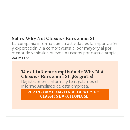
Sobre Why Not Classics Barcelona Sl.
La compañía informa que su actividad es la importación
y exportación y la compraventa al por mayor y al por
menor de vehículos nuevos o usados por cuenta propia,
así como por cuenta de terceros. la intermediación en el
Ver más
comercio de vehículos nuevos o usados. La empresa
aparece inscrita en el Registro Mercantil como Sociedad
Limitada. Tiene CNAE: 4781 - 'Comercio al por menor de
Ver el informe ampliado de Why Not
productos alimenticios, bebidas y tabaco en puestos de
Classics Barcelona Sl. ¡Es gratis!
venta y en mercadillos'. La empresa realiza actividad
Regístrate en eInforma y te regalamos el
internacional tanto de importación como exportación.
Informe Ampliado de esta empresa.
VER INFORME AMPLIADO DE WHY NOT
La sociedad española
Why Not Classics Barcelona
CLASSICS BARCELONA SL.
S.L
, CIF B66970435, está situada en Paseo Castellana
núm. 93, (28046), Madrid, Madrid.
En base a la información de la que dispone INFORMA
sobre 35.519 compañías, la facturación en el ámbito
nacional alcanza los 81.312 millones de euros y se
calcula un promedio de facturación de 2 millones de