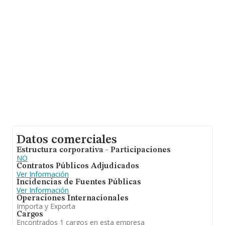
euros entre todas las compañías. En relación con la
información de la provincia de Madrid, en la base de
datos de INFORMA aparecen 7044 empresas, cuyas
ventas han alcanzado los 37.618 millones de euros. Con
el fin de ampliar la información relativa a las compañías,
la antigüedad desde la constitución es de 16 años. La
media de empleados de las empresas es de 3.
Datos comerciales
Estructura corporativa - Participaciones
NO
Contratos Públicos Adjudicados
Ver Información
Incidencias de Fuentes Públicas
Ver Información
Operaciones Internacionales
Importa y Exporta
Cargos
Encontrados 1 cargos en esta empresa