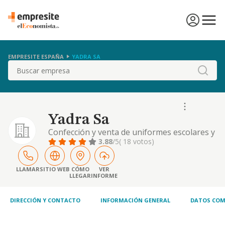
EMPRESITE ESPAÑA
YADRA SA
Buscar
Yadra Sa
Confección y venta de uniformes escolares y
equipamientos deportivos.
3.88
/5
( 18 votos)
LLAMAR
SITIO WEB
CÓMO
VER
LLEGAR
INFORME
DIRECCIÓN Y CONTACTO
INFORMACIÓN GENERAL
DATOS COM