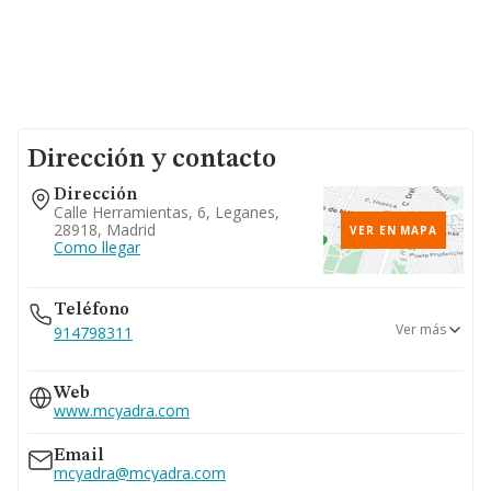
Dirección y contacto
Dirección
Calle Herramientas, 6, Leganes,
28918, Madrid
VER EN MAPA
Como llegar
Teléfono
Ver más
914798311
914798391
Web
917488269
www.mcyadra.com
961453074
Email
mcyadra@mcyadra.com