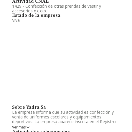
Actividad CNAE
1429 - Confección de otras prendas de vestir y
accesorios n.c.o.p.
Estado de la empresa
Viva
Sobre Yadra Sa
La empresa informa que su actividad es confección y
venta de uniformes escolares y equipamientos
deportivos. La empresa aparece inscrita en el Registro
Mercantil como Sociedad Anónima. Tiene CNAE: 1429 -
Ver más
'%cnae%'. La empresa es importadora y exportadora.