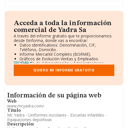
Acceda a toda la información
comercial de Yadra Sa
A través del informe gratuito que te proporcionamos
desde Einforma, donde vas a encontrar:
Datos identificativos: Denominación, CIF,
Teléfono, Domicilio.
Informe Mercantil Completo (BORME).
Gráficos de Evolución Ventas y Empleados.
Ver más
Consejo de Administración y Administradores.
Directivos y Ejecutivos.
QUIERO MI INFORME GRATUITO
Accionistas.
Participaciones y Vinculaciones en otras empresas.
Artículos de prensa publicados sobre la empresa.
Información oficial y registral complementaria.
Informacion de su página web
Información de su página web
Web
www.mcyadra.com/
Titulo
Mc Yadra - Uniformes escolares - Escuelas infantiles -
Equipaciones deportivas
Descripción