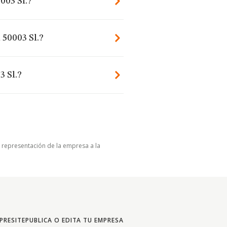
003 Sl.?
 50003 Sl.?
3 Sl.?
u representación de la empresa a la
PRESITE
PUBLICA O EDITA TU EMPRESA