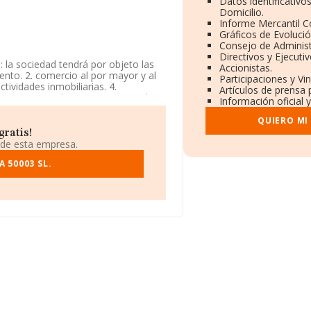
Datos identificativo
Domicilio.
Informe Mercantil 
Gráficos de Evoluci
Consejo de Administ
Directivos y Ejecutiv
: la sociedad tendrá por objeto las
Accionistas.
iento. 2. comercio al por mayor y al
Participaciones y Vi
tividades inmobiliarias. 4.
Artículos de prensa 
inscrita en el Registro Mercantil
Información oficial 
igo 4101. La empresa no tiene
QUIERO MI
ratis!
venida Cesar Augusto núm. 8 Loc 4,
 de esta empresa.
 50003 SL.
89.122 empresas, en el ámbito
os y la media de facturación de
elación con la información de la
869 empresas, con ventas de 818
a las compañías, la antigüedad desde
resas es de 2.