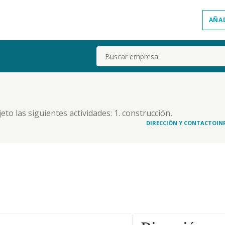
AÑA
Buscar
eto las siguientes actividades: 1. construcción,
ayor y al por menor. distribución comercial.
DIRECCIÓN Y CONTACTO
IN
ias. 4. actividades profesionales, que no puedan co