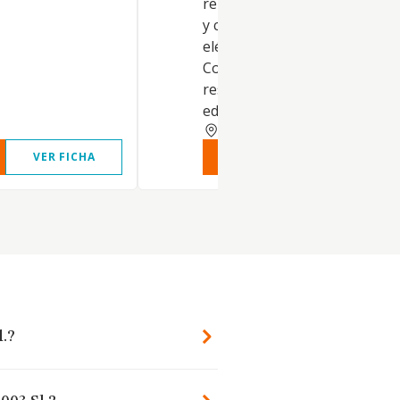
renovable. Montaje de estruc
y cubiertas e instalaciones
eléctricas en general.
Construcción de edificios
residenciales. Construcción d
edificios.
ZARAGOZA
VER FICHA
VER INFORME
VER FIC
l.?