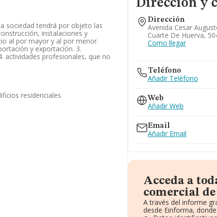
Dirección y 
Dirección
la sociedad tendrá por objeto las
Avenida Cesar Augusto
 construcción, instalaciones y
Cuarte De Huerva, 50
io al por mayor y al por menor.
Como llegar
portación y exportación. 3.
 4. actividades profesionales, que no
Teléfono
Añadir Teléfono
ficios residenciales
Web
Añadir Web
Email
Añadir Email
Acceda a tod
comercial de 
A través del informe g
desde Einforma, donde 