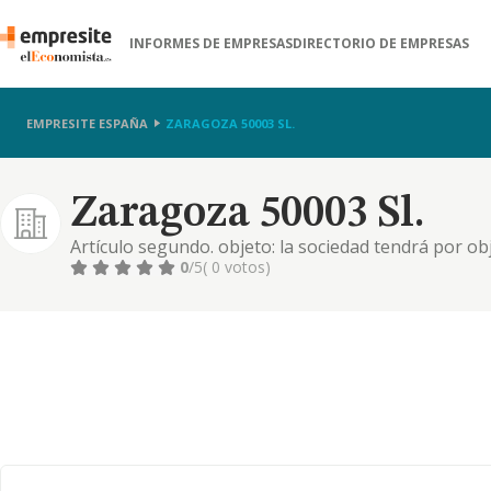
INFORMES DE EMPRESAS
DIRECTORIO DE EMPRESAS
EMPRESITE ESPAÑA
ZARAGOZA 50003 SL.
Zaragoza 50003 Sl.
Artículo segundo. objeto: la sociedad tendrá por obj
instalaciones y mantenimiento. 2. comercio al por m
0
/5
( 0 votos)
importación y exportación. 3. actividades inmobiliar