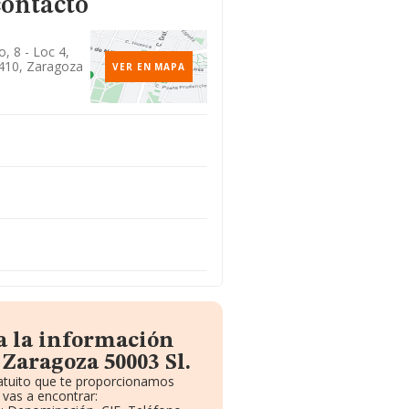
contacto
, 8 - Loc 4,
410, Zaragoza
VER EN MAPA
a la información
Zaragoza 50003 Sl.
ratuito que te proporcionamos
vas a encontrar: