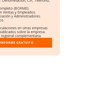
s: Denominación, CIF, Teléfono,
Completo (BORME).
ón Ventas y Empleados.
ración y Administradores.
os.
nculaciones en otras empresas.
publicados sobre la empresa.
y registral complementaria.
 INFORME GRATUITO