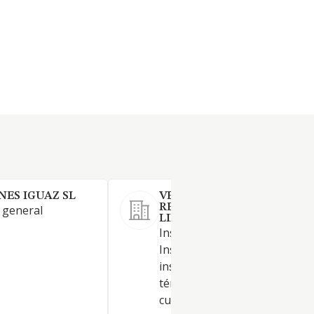
ES IGUAZ SL
VED CONSTRUCTION AND
RENOVATION SOCIEDAD
 general
LIMITADA.
Instalaciones eléctricas.
Instalación y reparación de
instalaciones de energía solar
térmica, fotovoltaica, eólica y
cualquier otro tipo de energí