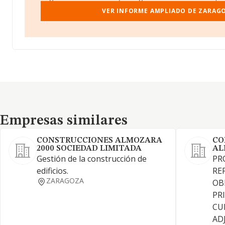
VER INFORME AMPLIADO DE ZARAGO
Empresas similares
Empresas similares
CONSTRUCCIONES ALMOZARA
CO
2000 SOCIEDAD LIMITADA
AL
Gestión de la construcción de
PR
edificios.
RE
ZARAGOZA
OB
PR
CU
AD