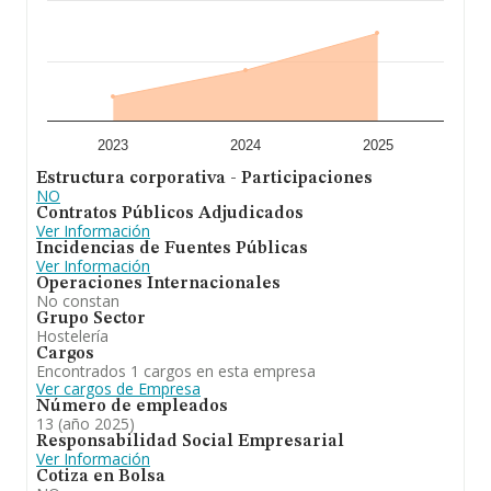
en 2025, la antigüedad alcanza los 16 años desde la
constitución. La media de empleados es de 2.
En definitiva, la actividad de
Zaragozana de Pinchos
S.L
es instalación, comercialización y explotación de
bares; cafeterías, restaurantes, hoteles, pizzerias y
cualesquiera otras relacionadas directamente con el
gremio de la hostelería. transporte relacionado con la
actividad an. En el ranking de provincia, ha
2023
2024
2025
experimentado un retroceso.
Estructura corporativa - Participaciones
NO
Contratos Públicos Adjudicados
Ver Información
Incidencias de Fuentes Públicas
Ver Información
Operaciones Internacionales
No constan
Grupo Sector
Hostelería
Cargos
Encontrados 1 cargos en esta empresa
Ver cargos de Empresa
Número de empleados
13 (año 2025)
Responsabilidad Social Empresarial
Ver Información
Cotiza en Bolsa