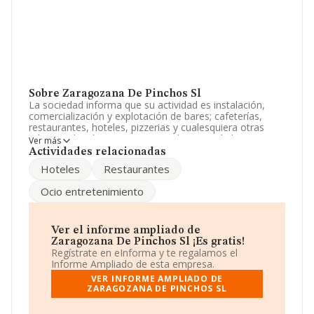
Sobre Zaragozana De Pinchos Sl
La sociedad informa que su actividad es instalación,
comercialización y explotación de bares; cafeterías,
restaurantes, hoteles, pizzerias y cualesquiera otras
relacionadas directamente con el gremio de la
Ver más
hostelería. transporte relacionado con la actividad an. La
Actividades relacionadas
empresa es una Sociedad Limitada. Tiene CNAE: 5630 -
Hoteles
Restaurantes
'Establecimientos de bebidas'. No realiza actividad de
importación y/o exportación.
Ocio entretenimiento
Acerca de los empleados, ha contado con una
reducción del 24% y según las cifras existentes en la
base de datos de INFORMA, el número de empleados
Ver el informe ampliado de
ha estado por encima de la media de sector.
Zaragozana De Pinchos Sl ¡Es gratis!
Regístrate en eInforma y te regalamos el
Dentro del ranking de empresas elaborado por
Informe Ampliado de esta empresa.
INFORMA, atendiendo a los niveles de facturación de la
VER INFORME AMPLIADO DE
empresa, se destaca que: la empresa ha caído 142
ZARAGOZANA DE PINCHOS SL
puestos en el ranking sectorial, pasando del 1.232 al
1.374. Éstas son algunas de las empresas que la