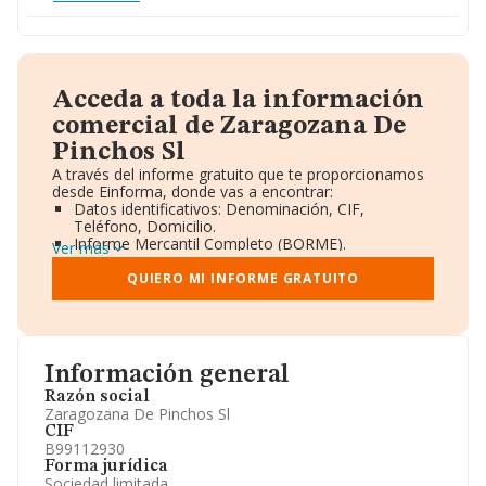
Acceda a toda la información
comercial de Zaragozana De
Pinchos Sl
A través del informe gratuito que te proporcionamos
desde Einforma, donde vas a encontrar:
Datos identificativos: Denominación, CIF,
Teléfono, Domicilio.
Informe Mercantil Completo (BORME).
Ver más
Gráficos de Evolución Ventas y Empleados.
Consejo de Administración y Administradores.
QUIERO MI INFORME GRATUITO
Directivos y Ejecutivos.
Accionistas.
Participaciones y Vinculaciones en otras empresas.
Artículos de prensa publicados sobre la empresa.
Información oficial y registral complementaria.
Información general
Razón social
Zaragozana De Pinchos Sl
CIF
B99112930
Forma jurídica
Sociedad limitada