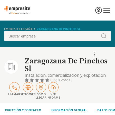
EMPRESITE ESPAÑA
ZARAGOZANA DE PINCHOS SL
Buscar
Zaragozana De Pinchos
Sl
Instalacion, comercializacion y explotacion
de bares; cafeterias, restaurantes, hoteles,
0
/5
( 0 votos)
pizzerias y cualesquiera otras relacionadas
directamente con el gremio de la hosteleria.
transporte relacionado con la actividad an
LLAMAR
SITIO WEB
CÓMO
VER
LLEGAR
INFORME
DIRECCIÓN Y CONTACTO
INFORMACIÓN GENERAL
DATOS COM