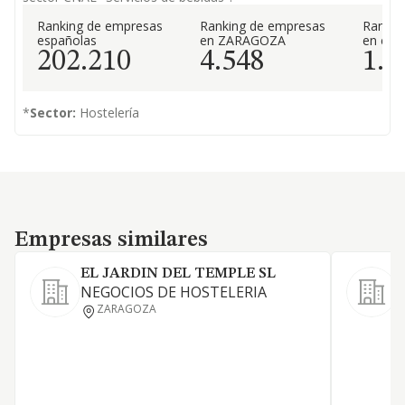
Ranking de empresas
Ranking de empresas
Rankin
españolas
en ZARAGOZA
en el 
202.210
4.548
1.3
*
Sector:
Hostelería
Empresas similares
Empresas similares
EL JARDIN DEL TEMPLE SL
NEGOCIOS DE HOSTELERIA
L
ZARAGOZA
a
a
y
d