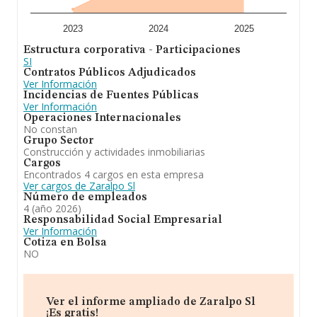
empresas es de 1; la antigüedad desde la constitución
es de 23 años.
2023
2024
2025
Para concluir,
Zaralpo S.L
se emplea en servicios
Estructura corporativa - Participaciones
inmobiliarios de todo tipo. En cuanto a la posición en el
SI
ranking de sectores, la empresa ha ganado posiciones.
Contratos Públicos Adjudicados
Se ha posicionado mejor en el ranking nacional (de
Ver Información
todas las empresas presentes en el territorio) frente al
Incidencias de Fuentes Públicas
2024.
Ver Información
Operaciones Internacionales
No constan
Grupo Sector
Construcción y actividades inmobiliarias
Cargos
Encontrados 4 cargos en esta empresa
Ver cargos de Zaralpo Sl
Número de empleados
4 (año 2026)
Responsabilidad Social Empresarial
Ver Información
Cotiza en Bolsa
NO
Ver el informe ampliado de Zaralpo Sl
¡Es gratis!