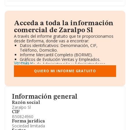
Acceda a toda la información
comercial de Zaralpo Sl
A través del informe gratuito que te proporcionamos
desde Einforma, donde vas a encontrar:
Datos identificativos: Denominación, CIF,
Teléfono, Domicilio.
Informe Mercantil Completo (BORME).
Gráficos de Evolución Ventas y Empleados.
Ver más
Consejo de Administración y Administradores.
Directivos y Ejecutivos.
QUIERO MI INFORME GRATUITO
Accionistas.
Participaciones y Vinculaciones en otras empresas.
Artículos de prensa publicados sobre la empresa.
Información oficial y registral complementaria.
Información general
Razón social
Zaralpo Sl
CIF
B50824960
Forma jurídica
Sociedad limitada