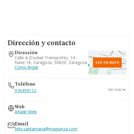
Dirección y contacto
Dirección
Calle A (ciudad Transporte), 14 -
Nave 18, Zaragoza, 50820, Zaragoza
VER EN MAPA
Como llegar
Teléfono
Ver más
976459112
976587487
Web
976459111
Añadir Web
Email
felix.santamaria@maquinza.com