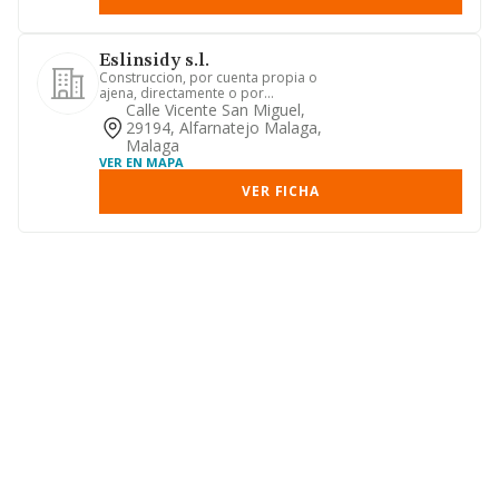
Eslinsidy s.l.
Construccion, por cuenta propia o
ajena, directamente o por
subcontratacion, de toda clase obras,
Calle Vicente San Miguel,
i...
29194, Alfarnatejo Malaga,
Malaga
VER EN MAPA
VER FICHA