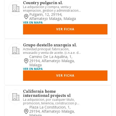
Country pulgarin sl.
La adquisicion y compra, venta y
enajenacion, gestion y administracion,
arrendamiento, tenencia y e...
Pulgarin, 12, 29194,
Alfarnatejo Malaga, Malaga
VER EN MAPA
VER FICHA
Grupo destello axarquia sl.
Actividad principal: fabricación,
envasado y venta de aceite. (c.n.a.e. de
actividad principal: 104...
Camino De La Aquilina, 1,
29194, Alfarnatejo Malaga,
Malaga
VER EN MAPA
VER FICHA
California home
international projects sl
La adquisicion, por cualquier titulo,
promocion, tenencia, construccion por
cuenta propia o ajena, ...
Plaza La Constitucion, 1,
29194, Alfarnatejo Malaga,
Malaga