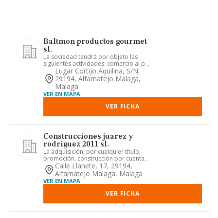
Baltmon productos gourmet
sl.
La sociedad tendrá por objeto las
siguientes actividades: comercio al por
mayor y al por menor. dis...
Lugar Cortijo Aquilina, S/n,
29194, Alfarnatejo Malaga,
Malaga
VER EN MAPA
VER FICHA
Construcciones juarez y
rodriguez 2011 sl.
La adquisición, por cualquier título,
promoción, construcción por cuenta
propia o ajena, la adminis...
Calle Llanete, 17, 29194,
Alfarnatejo Malaga, Malaga
VER EN MAPA
VER FICHA