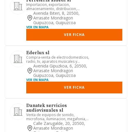
Ferreteria aldedi sl
Importacion, exportacion,
almacenamiento, distribucion,
comercializacion, representacion
Avenida Biteri, 8, 20500,
compra y v...
Arrasate Mondragon
Guipuzcoa, Guipuzcoa
VER EN MAPA
VER FICHA
Ederlux sl
Compra-venta de electrodomesticos,
radio, tv, aparatos musicales y
pequeno material para el hogar
Avenida Gipuzkoa, 6, 20500,
Arrasate Mondragon
Guipuzcoa, Guipuzcoa
VER EN MAPA
VER FICHA
Danatek servicios
audiovisuales sl
Venta de equipos de sonido,
microfonia, iluminacion, megafonia,
audio, equipos visuales, instalacio...
Calle Zarugalde, 20, 20500,
Arrasate Mondragon