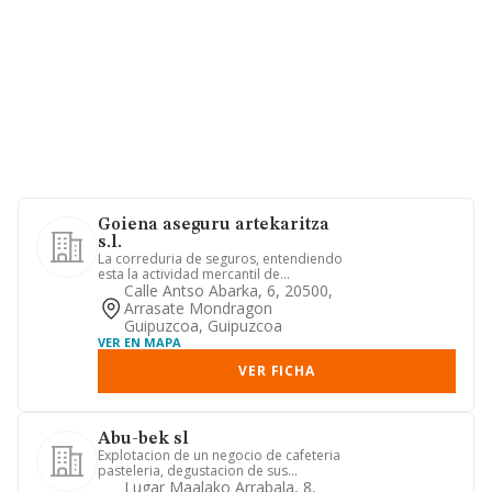
Goiena aseguru artekaritza
s.l.
La correduria de seguros, entendiendo
esta la actividad mercantil de
promocion, mediacion y asesora...
Calle Antso Abarka, 6, 20500,
Arrasate Mondragon
Guipuzcoa, Guipuzcoa
VER EN MAPA
VER FICHA
Abu-bek sl
Explotacion de un negocio de cafeteria
pasteleria, degustacion de sus
productos, venta al por menor...
Lugar Maalako Arrabala, 8,