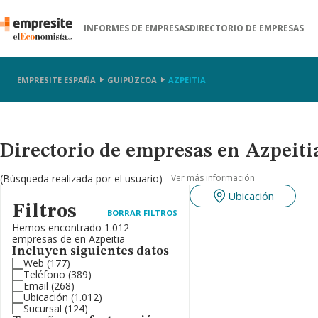
INFORMES DE EMPRESAS
DIRECTORIO DE EMPRESAS
EMPRESITE ESPAÑA
GUIPÚZCOA
AZPEITIA
Directorio de empresas en Azpeit
(Búsqueda realizada por el usuario)
Ver más información
Ubicación
Filtros
BORRAR FILTROS
Hemos encontrado 1.012
empresas de en Azpeitia
Incluyen siguientes datos
Web
(177)
Teléfono
(389)
Email
(268)
Ubicación
(1.012)
Sucursal
(124)