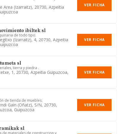
VER FICHA
 Area (izarraitz), 20730, Azpeitia
Guipuzcoa
ovimiento ibiltek sl
uinaria de todo tipo.
gitxo (izarraitz), 4, 20730, Azpeitia
VER FICHA
Guipuzcoa
tumeta sl
iales, tierra y piedra .
tetxe, 1, 20730, Azpeitia Guipuzcoa,
VER FICHA
ión de tienda de muebles.
di Gain (oñatz), S/n, 20730,
VER FICHA
puzcoa, Guipuzcoa
ramikak sl
ta de materiales de construccion y