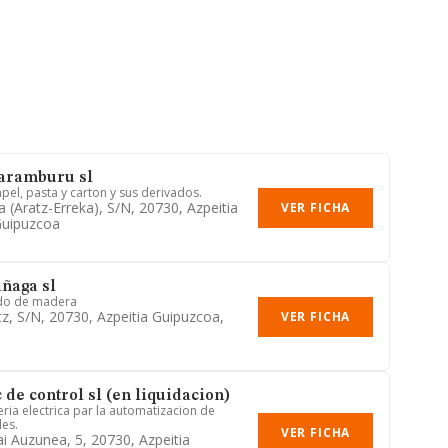
aramburu sl
el, pasta y carton y sus derivados.
 (aratz-Erreka), S/n, 20730, Azpeitia
VER FICHA
Guipuzcoa
añaga sl
ado de madera
, S/n, 20730, Azpeitia Guipuzcoa,
VER FICHA
c de control sl (en liquidacion)
eria electrica par la automatizacion de
les.
VER FICHA
ai Auzunea, 5, 20730, Azpeitia