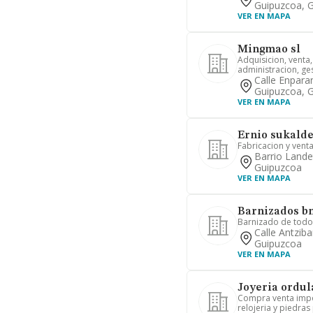
Guipuzcoa, 
VER EN MAPA
Mingmao sl
Adquisicion, venta, 
administracion, ges
Calle Enpara
Guipuzcoa, 
VER EN MAPA
Ernio sukalde
Fabricacion y vent
Barrio Lande
Guipuzcoa
VER EN MAPA
Barnizados b
Barnizado de todo
Calle Antziba
Guipuzcoa
VER EN MAPA
Joyeria ordula
Compra venta impor
relojeria y piedras 