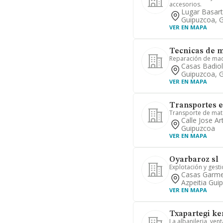
accesorios.
Lugar Basarte
Guipuzcoa, 
VER EN MAPA
Tecnicas de m
Reparación de maq
Casas Badiole
Guipuzcoa, 
VER EN MAPA
Transportes e
Transporte de mater
Calle Jose Ar
Guipuzcoa
VER EN MAPA
Oyarbaroz sl
Explotación y gest
Casas Garmen
Azpeitia Gui
VER EN MAPA
Txapartegi ke
La albanileria, ven