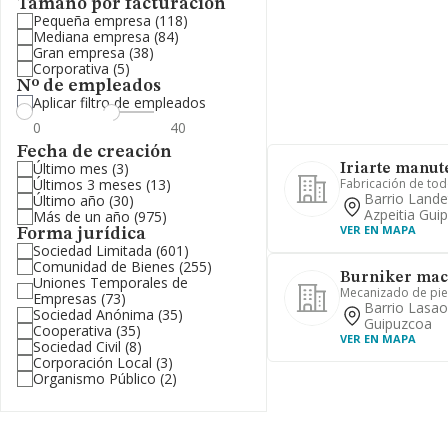
Tamaño por facturación
Pequeña empresa
(118)
Mediana empresa
(84)
Gran empresa
(38)
Corporativa
(5)
Nº de empleados
Aplicar filtro de empleados
Fecha de creación
Último mes
(3)
Iriarte manut
Últimos 3 meses
(13)
Fabricación de tod
Barrio Landet
Último año
(30)
Azpeitia Gui
Más de un año
(975)
VER EN MAPA
Forma jurídica
Sociedad Limitada
(601)
Comunidad de Bienes
(255)
Burniker mac
Uniones Temporales de
Mecanizado de pie
Empresas
(73)
Barrio Lasao
Sociedad Anónima
(35)
Guipuzcoa
Cooperativa
(35)
VER EN MAPA
Sociedad Civil
(8)
Corporación Local
(3)
Organismo Público
(2)