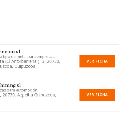
encion sl
o tipo de metal para empresas.
a (cl Antxibarrena ), 3, 20730,
VER FICHA
puzcoa, Guipuzcoa
hining sl
zas para automoción.
, 20730, Azpeitia Guipuzcoa,
VER FICHA