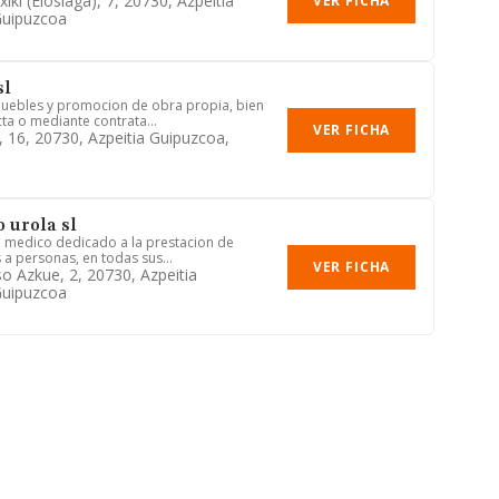
iki (elosiaga), 7, 20730, Azpeitia
VER FICHA
Guipuzcoa
sl
muebles y promocion de obra propia, bien
ta o mediante contrata...
VER FICHA
, 16, 20730, Azpeitia Guipuzcoa,
 urola sl
 medico dedicado a la prestacion de
s a personas, en todas sus...
VER FICHA
 Azkue, 2, 20730, Azpeitia
Guipuzcoa