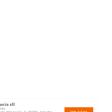
aria sll
zas.