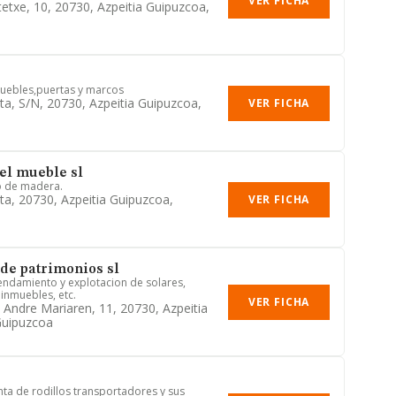
VER FICHA
tetxe, 10, 20730, Azpeitia Guipuzcoa,
 muebles,puertas y marcos
ta, S/n, 20730, Azpeitia Guipuzcoa,
VER FICHA
del mueble sl
o de madera.
ta, 20730, Azpeitia Guipuzcoa,
VER FICHA
 de patrimonios sl
ndamiento y explotacion de solares,
 inmuebles, etc.
VER FICHA
 Andre Mariaren, 11, 20730, Azpeitia
Guipuzcoa
nta de rodillos transportadores y sus