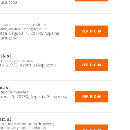
Guipuzcoa
inversion, tenencia, disfrute,
tion, estudios y negociacion ...
VER FICHA
ntza Nagusia, 1, 20730, Azpeitia
Guipuzcoa
ak sl
a muebles de cocina.
ta, 20730, Azpeitia Guipuzcoa,
VER FICHA
mc sl
 tipo de muebles.
rrena, 5, 20730, Azpeitia Guipuzcoa,
VER FICHA
ri sl
tacion y exportacion de joyeria,
preciosas y todo lo relacion...