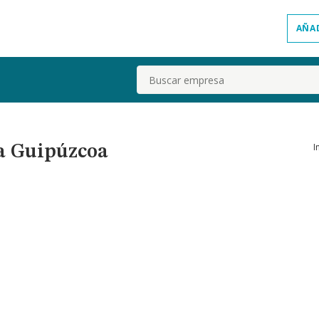
AÑA
Buscar
I
ia Guipúzcoa