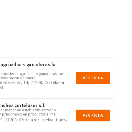
 agricolas y ganaderas la
xplotaciones agricolas y ganaderas, por
VER FICHA
 elaboracion y comerc...
le Gonzalez, 14, 21208, Cortelazor
va
chez cortelazor s.l.
por menor en establecimientos no
n predominio en productos alime...
VER FICHA
 9, 21208, Cortelazor Huelva, Huelva