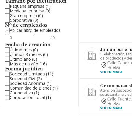
Tamaño por facturación
Pequeña empresa
(1)
Mediana empresa
(0)
Gran empresa
(0)
Corporativa
(0)
Nº de empleados
Aplicar filtro de empleados
Fecha de creación
Último mes
(0)
Jamon pure na
Últimos 3 meses
(0)
1. elaboración, fab
de productos y deri
Último año
(0)
Calle Cabezo
Más de un año
(16)
Huelva
Forma jurídica
VER EN MAPA
Sociedad Limitada
(11)
Sociedad Civil
(2)
Sociedad Anónima
(1)
Geron psico s
Comunidad de Bienes
(1)
Atencion psicosoci
Cooperativa
(1)
sociosanitaria y ed
Corporación Local
(1)
Calle Fuente
Huelva
VER EN MAPA