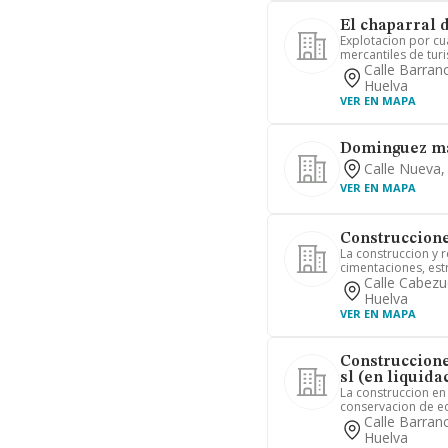
El chaparral d
Explotacion por cua
mercantiles de turi
Calle Barran
Huelva
VER EN MAPA
Dominguez ma
Calle Nueva,
VER EN MAPA
Construccione
La construccion y r
cimentaciones, estr
Calle Cabezu
Huelva
VER EN MAPA
Construccion
sl (en liquida
La construccion en
conservacion de edi
Calle Barran
Huelva