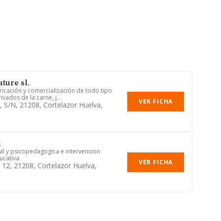
ture sl.
ricación y comercialización de todo tipo
vados de la carne, j...
VER FICHA
, S/n, 21208, Cortelazor Huelva,
l
al y psicopedagogica e intervencion
ucativa.
VER FICHA
, 12, 21208, Cortelazor Huelva,