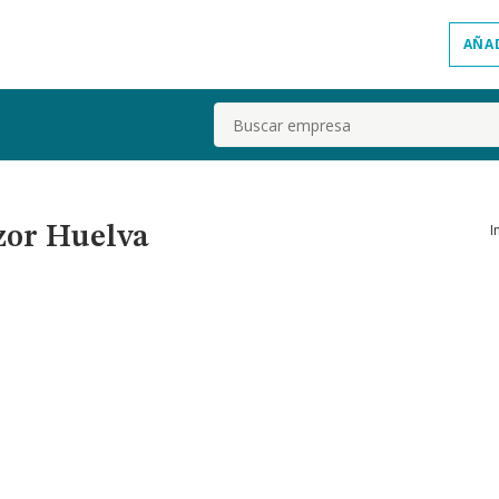
AÑA
Buscar
I
zor Huelva