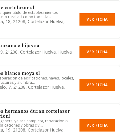
e cortelazor sl
lquier titulo de establecimientos
smo rural asi como todas la...
VER FICHA
ca, 18, 21208, Cortelazor Huelva,
nzano e hijos sa
 9, 21208, Cortelazor Huelva, Huelva
VER FICHA
s blanco moya sl
eparacion de edificaciones, naves, locales,
ucturas y alumbra...
VER FICHA
elo, 7, 21208, Cortelazor Huelva,
es hermanos duran cortelazor
cion)
 general ya sea completa, reparacion o
VER FICHA
ficaciones y obras civi...
ca, 19, 21208, Cortelazor Huelva,