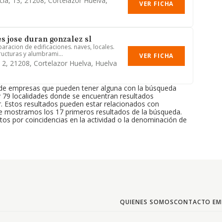
cia, 13, 21208, Cortelazor Huelva,
VER FICHA
s jose duran gonzalez sl
aracion de edificaciones. naves, locales.
ructuras y alumbrami...
VER FICHA
, 2, 21208, Cortelazor Huelva, Huelva
 de empresas que pueden tener alguna con la búsqueda
y 79 localidades donde se encuentran resultados
. Estos resultados pueden estar relacionados con
le mostramos los 17 primeros resultados de la búsqueda.
os por coincidencias en la actividad o la denominación de
QUIENES SOMOS
CONTACTO EM