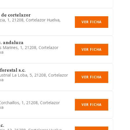
de cortelazor
cia, 1, 21208, Cortelazor Huelva,
VER FICHA
c. andaluza
s Marines, 1, 21208, Cortelazor
VER FICHA
va
orestal s.c.
ustrial La Loba, 5, 21208, Cortelazor
VER FICHA
va
orchaillos, 1, 21208, Cortelazor
VER FICHA
va
c.