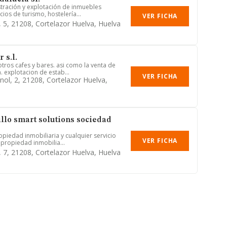
stración y explotación de inmuebles
ios de turismo, hostelería...
VER FICHA
, 5, 21208, Cortelazor Huelva, Huelva
 s.l.
otros cafes y bares. asi como la venta de
 explotacion de estab...
VER FICHA
nol, 2, 21208, Cortelazor Huelva,
llo smart solutions sociedad
opiedad inmobiliaria y cualquier servicio
VER FICHA
 propiedad inmobilia...
, 7, 21208, Cortelazor Huelva, Huelva