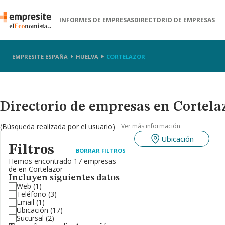
INFORMES DE EMPRESAS
DIRECTORIO DE EMPRESAS
EMPRESITE ESPAÑA
HUELVA
CORTELAZOR
Directorio de empresas en Cortela
(Búsqueda realizada por el usuario)
Ver más información
Ubicación
Filtros
BORRAR FILTROS
Hemos encontrado 17 empresas
de en Cortelazor
Incluyen siguientes datos
Web
(1)
Teléfono
(3)
Email
(1)
Ubicación
(17)
Sucursal
(2)