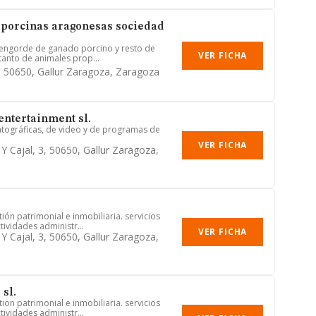
 porcinas aragonesas sociedad
 y engorde de ganado porcino y resto de
VER FICHA
tanto de animales prop...
3, 50650, Gallur Zaragoza, Zaragoza
ntertainment sl.
tográficas, de video y de programas de
VER FICHA
Y Cajal, 3, 50650, Gallur Zaragoza,
ión patrimonial e inmobiliaria. servicios
tividades administr...
VER FICHA
Y Cajal, 3, 50650, Gallur Zaragoza,
sl.
ion patrimonial e inmobiliaria. servicios
tividades administr...