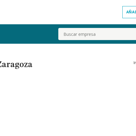
AÑA
Buscar
I
Zaragoza