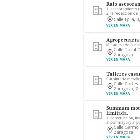
Ralo asesoram
1. asesoramiento t
2. la redaccion de 
Calle Epila, 
VER EN MAPA
Agropecuaria 
Matadero de cochin
Calle Tozal 
Zaragoza
VER EN MAPA
Talleres casa
Carpinteria metali
Calle Cortes
Zaragoza, Z
VER EN MAPA
Summum motu
limitada.
1. construcción, i
al por mayory al po
Calle Garmo 
Zaragoza
VER EN MAPA