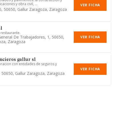
aciones y obra civil, ...
VER FICHA
26, 50650, Gallur Zaragoza, Zaragoza
sl
 restaurante.
General De Trabajadores, 1, 50650,
VER FICHA
oza, Zaragoza
ncieros gallur sl
oracion con entidades de seguros y
VER FICHA
8, 50650, Gallur Zaragoza, Zaragoza