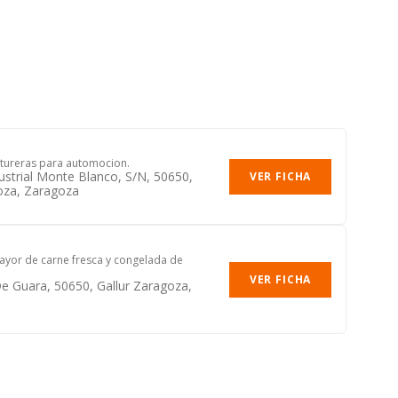
ctureras para automocion.
ustrial Monte Blanco, S/n, 50650,
VER FICHA
oza, Zaragoza
ayor de carne fresca y congelada de
VER FICHA
De Guara, 50650, Gallur Zaragoza,