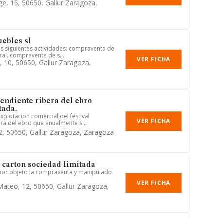
ge, 15, 50650, Gallur Zaragoza,
ebles sl
las siguientes actividades: compraventa de
al. compraventa de s...
VER FICHA
a, 10, 50650, Gallur Zaragoza,
pendiente ribera del ebro
tada.
xplotacion comercial del festival
VER FICHA
ra del ebro que anualmente s...
12, 50650, Gallur Zaragoza, Zaragoza
y carton sociedad limitada
 por objeto la compraventa y manipulado
VER FICHA
Mateo, 12, 50650, Gallur Zaragoza,