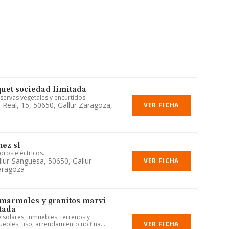
quet sociedad limitada
servas vegetales y encurtidos.
 Real, 15, 50650, Gallur Zaragoza,
VER FICHA
ez sl
dros eléctricos.
llur-Sanguesa, 50650, Gallur
VER FICHA
aragoza
marmoles y granitos marvi
tada
solares, inmuebles, terrenos y
VER FICHA
bles, uso, arrendamiento no fina...