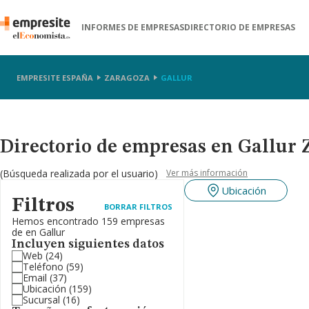
INFORMES DE EMPRESAS
DIRECTORIO DE EMPRESAS
EMPRESITE ESPAÑA
ZARAGOZA
GALLUR
Directorio de empresas en Gallur 
(Búsqueda realizada por el usuario)
Ver más información
Ubicación
Filtros
BORRAR FILTROS
Hemos encontrado 159 empresas
de en Gallur
Incluyen siguientes datos
Web
(24)
Teléfono
(59)
Email
(37)
Ubicación
(159)
Sucursal
(16)