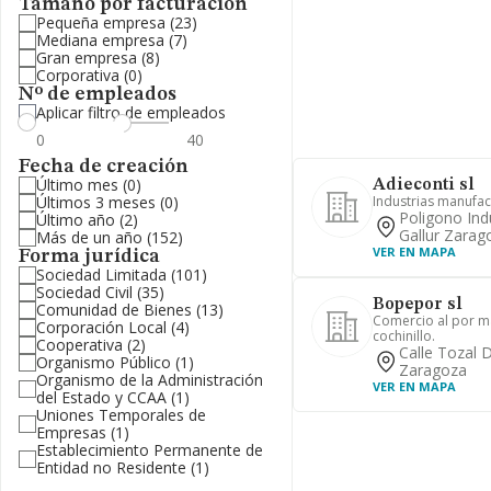
Tamaño por facturación
Pequeña empresa
(23)
Mediana empresa
(7)
Gran empresa
(8)
Corporativa
(0)
Nº de empleados
Aplicar filtro de empleados
Fecha de creación
Último mes
(0)
Adieconti sl
Últimos 3 meses
(0)
Industrias manufa
Poligono Ind
Último año
(2)
Gallur Zarag
Más de un año
(152)
VER EN MAPA
Forma jurídica
Sociedad Limitada
(101)
Sociedad Civil
(35)
Bopepor sl
Comunidad de Bienes
(13)
Comercio al por m
Corporación Local
(4)
cochinillo.
Cooperativa
(2)
Calle Tozal 
Organismo Público
(1)
Zaragoza
Organismo de la Administración
VER EN MAPA
del Estado y CCAA
(1)
Uniones Temporales de
Empresas
(1)
Establecimiento Permanente de
Entidad no Residente
(1)