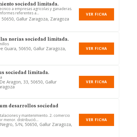
iento sociedad limitada.
ecnico a empresas agricolas y ganaderas.
informes referentes a...
VER FICHA
3, 50650, Gallur Zaragoza, Zaragoza
las norias sociedad limitada.
illos
De Guara, 50650, Gallur Zaragoza,
VER FICHA
us sociedad limitada.
ca
 De Aragon, 33, 50650, Gallur
VER FICHA
aragoza
m desarrollos sociedad
nstalaciones y mantenimiento. 2. comercio
VER FICHA
r menor. distribució...
Negro, S/n, 50650, Gallur Zaragoza,