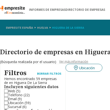
INFORMES DE EMPRESAS
DIRECTORIO DE EMPRESAS
EMPRESITE ESPAÑA
HUELVA
HIGUERA DE LA SIERRA
Directorio de empresas en Higuer
(Búsqueda realizada por el usuario)
Ver más información
Ubicación
Filtros
BORRAR FILTROS
Hemos encontrado 59 empresas
de en Higuera De La Sierra
Incluyen siguientes datos
Web
(5)
Teléfono
(22)
Email
(9)
Ubicación
(59)
Sucursal
(6)