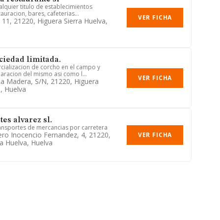
lquier titulo de establecimientos
auracion, bares, cafeterias...
VER FICHA
o, 11, 21220, Higuera Sierra Huelva,
ociedad limitada.
ializacion de corcho en el campo y
aracion del mismo asi como l...
VER FICHA
a Madera, S/n, 21220, Higuera
a, Huelva
es alvarez sl.
ransportes de mercancias por carretera
tero Inocencio Fernandez, 4, 21220,
VER FICHA
ra Huelva, Huelva