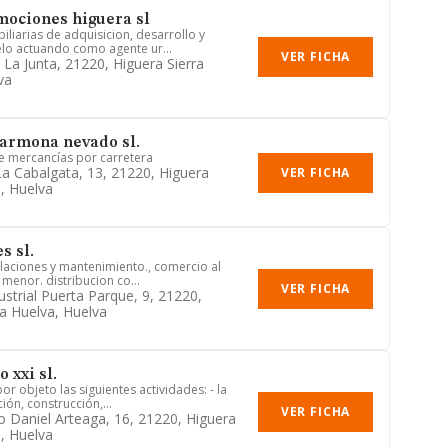
mociones higuera sl
liarias de adquisicion, desarrollo y
lo actuando como agente ur...
VER FICHA
 La Junta, 21220, Higuera Sierra
va
armona nevado sl.
e mercancías por carretera
a Cabalgata, 13, 21220, Higuera
VER FICHA
a, Huelva
s sl.
alaciones y mantenimiento., comercio al
menor. distribucion co...
VER FICHA
ustrial Puerta Parque, 9, 21220,
ra Huelva, Huelva
o xxi sl.
or objeto las siguientes actividades: - la
ión, construcción,...
VER FICHA
o Daniel Arteaga, 16, 21220, Higuera
a, Huelva