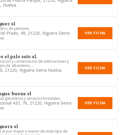
ustrial Puerta Parque, 21220, Higuera
a, Huelva
uez sl
adero de jamones.
Del Prado, 49, 21220, Higuera Sierra
VER FICHA
va
 el palo seto sl.
racion y conservacion de edificaciones y
os de albanileria, ...
VER FICHA
10, 21220, Higuera Sierra Huelva,
gua-buena sl
as ganaderas y servicios forestales.
cional 433, 76, 21220, Higuera Sierra
VER FICHA
va
guera sl
n al por mayor y menor de todo tipo de