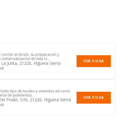
l
 corcho en bruto, su preparacion y
 comercializacion de esta cl...
VER FICHA
 La Junta, 21220, Higuera Sierra
va
 todo tipo de locales y viviendas asi como
eria de pulimentos ...
VER FICHA
Del Prado, S/n, 21220, Higuera Sierra
va