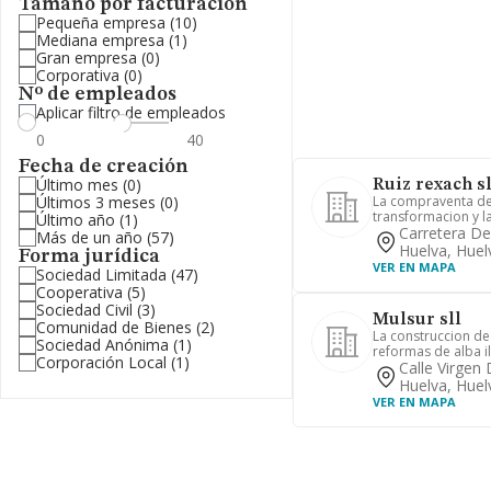
Tamaño por facturación
Pequeña empresa
(10)
Mediana empresa
(1)
Gran empresa
(0)
Corporativa
(0)
Nº de empleados
Aplicar filtro de empleados
Fecha de creación
Último mes
(0)
Ruiz rexach s
Últimos 3 meses
(0)
La compraventa de
transformacion y la
Último año
(1)
Carretera De
Más de un año
(57)
Huelva, Huel
Forma jurídica
VER EN MAPA
Sociedad Limitada
(47)
Cooperativa
(5)
Sociedad Civil
(3)
Mulsur sll
Comunidad de Bienes
(2)
La construccion de
Sociedad Anónima
(1)
reformas de alba il
Corporación Local
(1)
Calle Virgen 
Huelva, Huel
VER EN MAPA