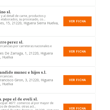
no sl.
y al detall de carne, productos y
 elaborados, su procesado, co...
VER FICHA
es, 15, 21220, Higuera Sierra Huelva,
rro perez sl.
ercancías por carreteras nacionales e
VER FICHA
es De Zarraga, 1, 21220, Higuera
a, Huelva
andido munoz e hijos s.l.
ercancias.
Francisco Giron, 3, 21220, Higuera
VER FICHA
a, Huelva
 pepe el de eveli sl.
ncipal: 4677. comercio al por mayor de
s de desecho. otras act...
VER FICHA