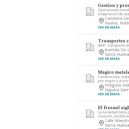
Gestion y pro
Operaciones inmobi
enajenacion de sue
Carretera De
Huelva, Huel
VER EN MAPA
Transportes c
4941. transporte d
Avenida De L
Sierra Huelv
VER EN MAPA
Magiro metale
Construccion, inst
por mayor y al por 
Poligono Ind
Higuera Sier
VER EN MAPA
El fresnal sigl
La sociedad tiene p
creación, modificac
Calle Maestr
Sierra Huelv