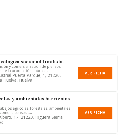
ecologica sociedad limitada.
ación y comercialización de piensos
nte la producción, fabrica...
VER FICHA
ustrial Puerta Parque, 1, 21220,
ra Huelva, Huelva
colas y ambientales barrientos
rabajos agricolas, forestales, ambientales
VER FICHA
 como la construc...
Alberti, 17, 21220, Higuera Sierra
va