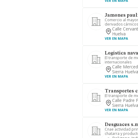
VER EN MAPA
Jamones pauli
Comercio al mayor 
derivados cárnicos
Calle Cervant
Huelva
VER EN MAPA
Logistica nava
El transporte de m
internacionales
Calle Merced
Sierra Huelv
VER EN MAPA
Transportes c
El transporte de m
Calle Padre 
Sierra Huelv
VER EN MAPA
Desguaces s.m.
Cnae actividad pri
chatarra y producto