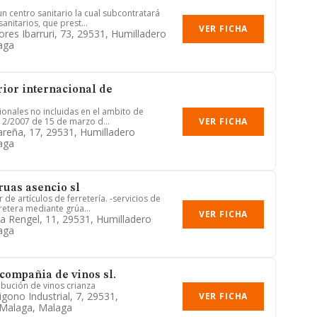
n centro sanitario la cual subcontratará
anitarios, que prest...
VER FICHA
ores Ibarruri, 73, 29531, Humilladero
aga
rior internacional de
ionales no incluidas en el ambito de
VER FICHA
y 2/2007 de 15 de marzo d...
areña, 17, 29531, Humilladero
aga
ruas asencio sl
de artículos de ferretería. -servicios de
retera mediante grúa...
VER FICHA
ba Rengel, 11, 29531, Humilladero
aga
ompañia de vinos sl.
ibución de vinos crianza
gono Industrial, 7, 29531,
VER FICHA
 Malaga, Malaga