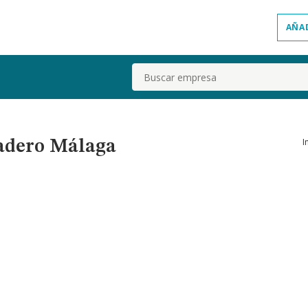
AÑA
Buscar
I
ladero Málaga