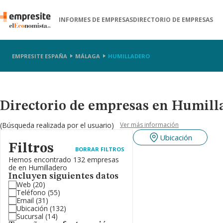
INFORMES DE EMPRESAS
DIRECTORIO DE EMPRESAS
EMPRESITE ESPAÑA
MÁLAGA
HUMILLADERO
Directorio de empresas en Humil
(Búsqueda realizada por el usuario)
Ver más información
Ubicación
Filtros
BORRAR FILTROS
Hemos encontrado 132 empresas
de en Humilladero
Incluyen siguientes datos
Web
(20)
Teléfono
(55)
Email
(31)
Ubicación
(132)
Sucursal
(14)