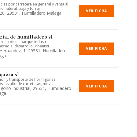
ias por carretera en general y venta al
natural, paja y forraj...
VER FICHA
, 20, 29531, Humilladero Malaga,
rial de humilladero sl
rollo de un parque industrial en
ismo el desarrollo urbanisti...
VER FICHA
 Hernandez, 1, 29531, Humilladero
aga
quera sl
cion y transporte de hormigones,
s, asfalto de carreteras, mov...
VER FICHA
igono Industrial, 29531, Humilladero
aga