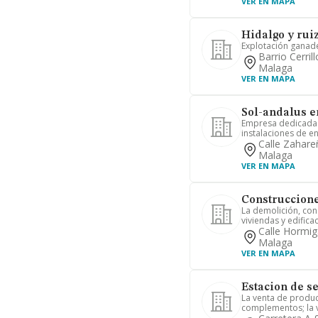
VER EN MAPA
Hidalgo y ruiz
Explotación ganad
Barrio Cerril
Malaga
VER EN MAPA
Sol-andalus e
Empresa dedicada a
instalaciones de en
Calle Zahare
Malaga
VER EN MAPA
Construccione
La demolición, con
viviendas y edifica
Calle Hormig
Malaga
VER EN MAPA
Estacion de se
La venta de produc
complementos; la v