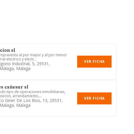
cion sl
ompraventa al por mayor y al por menor
al electrico y electr...
VER FICHA
gono Industrial, 5, 29531,
 Malaga, Malaga
s cañesur sl
todo tipo de operaciones inmobiliarias,
sicion, arrendamiento,...
VER FICHA
sco Giner De Los Rios, 13, 29531,
 Malaga, Malaga