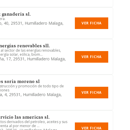
 ganaderia sl.
era.
lo, 40, 29531, Humilladero Malaga,
VER FICHA
nergias renovables sll.
l sector de las energías renovables,
ergía solar, eólica, biom...
VER FICHA
ña, 17, 29531, Humilladero Malaga,
s soria moreno sl
strucción y promoción de todo tipo de
ciones
VER FICHA
a, 4, 29531, Humilladero Malaga,
rvicio las americas sl.
tos derivados del petroleo, aceites y sus
enta al por menor de ...
VER FICHA