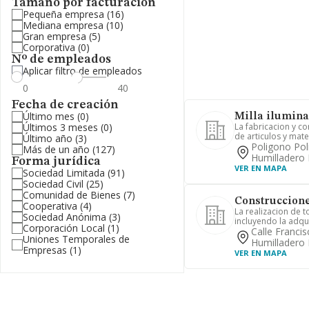
Tamaño por facturación
Pequeña empresa
(16)
Mediana empresa
(10)
Gran empresa
(5)
Corporativa
(0)
Nº de empleados
Aplicar filtro de empleados
Fecha de creación
Último mes
(0)
Milla ilumina
Últimos 3 meses
(0)
La fabricacion y c
de articulos y materi
Último año
(3)
Poligono Poli
Más de un año
(127)
Humilladero
Forma jurídica
VER EN MAPA
Sociedad Limitada
(91)
Sociedad Civil
(25)
Comunidad de Bienes
(7)
Construccione
Cooperativa
(4)
La realizacion de 
Sociedad Anónima
(3)
incluyendo la adqui
Corporación Local
(1)
Calle Franci
Uniones Temporales de
Humilladero
Empresas
(1)
VER EN MAPA