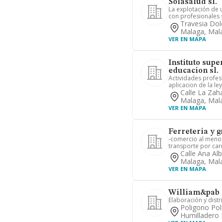
Solasalud sl.
La explotación de u
con profesionales s
Travesia Dol
Malaga, Mal
VER EN MAPA
Instituto supe
educacion sl.
Actividades profes
aplicacion de la le
Calle La Zah
Malaga, Mal
VER EN MAPA
Ferreteria y g
-comercio al menor 
transporte por car
Calle Ana Al
Malaga, Mal
VER EN MAPA
William&pab c
Elaboración y distr
Poligono Poli
Humilladero