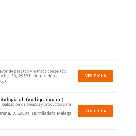
ayor de pescado y marisco congelado.
buche, 39, 29531, Humilladero
VER FICHA
aga
itologia sl. (en liquidacion)
rcialización de piensos y productos para
r.
VER FICHA
areña, 3, 29531, Humilladero Malaga,