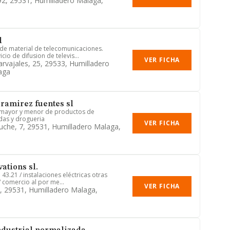
92, 29531, Humilladero Malaga,
l
de material de telecomunicaciones.
cio de difusion de televis...
VER FICHA
arvajales, 25, 29533, Humilladero
aga
ramirez fuentes sl
 mayor y menor de productos de
das y drogueria
VER FICHA
buche, 7, 29531, Humilladero Malaga,
ations sl.
 43.21 / instalaciones eléctricas otras
/ comercio al por me...
VER FICHA
2, 29531, Humilladero Malaga,