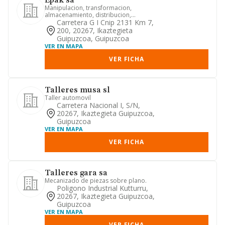
Epak sa
Manipulacion, transformacion,
almacenamiento, distribucion,
industrializacion y comercializacion
Carretera G I Cnip 2131 Km 7,
de...
200, 20267, Ikaztegieta
Guipuzcoa, Guipuzcoa
VER EN MAPA
VER FICHA
Talleres musa sl
Taller automovil
Carretera Nacional I, S/n,
20267, Ikaztegieta Guipuzcoa,
Guipuzcoa
VER EN MAPA
VER FICHA
Talleres gara sa
Mecanizado de piezas sobre plano.
Poligono Industrial Kutturru,
20267, Ikaztegieta Guipuzcoa,
Guipuzcoa
VER EN MAPA
VER FICHA