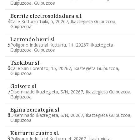
Guipuzcoa, Guipuzcoa
Berritz electrosoldadura s.l.
4
Calle Kutturru Txiki, 5, 20267, Ikaztegieta Guipuzcoa,
Guipuzcoa
Larrondo berri sl
5
Poligono Industrial Kutturru, 11, 20267, Ikaztegieta
Guipuzcoa, Guipuzcoa
Txokibar sl.
6
Calle San Lorentzo, 15, 20267, Ikaztegieta Guipuzcoa,
Guipuzcoa
Goisoro sl
7
Diseminado Ikaztegieta, S/n, 20267, Ikaztegieta Guipuzcoa,
Guipuzcoa
Egiñu zerrategia sl
8
Diseminado Ikaztegieta, S/n, 20267, Ikaztegieta Guipuzcoa,
Guipuzcoa
Kutturru cuatro sl.
9
Poligono Industrial Kutturru, 4, 20267, Ikaztegieta