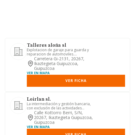
Talleres aloña sl
Explotacion de garaje para guarda y
reparacion de automoviles.
participacion en sociedades. asuncio...
Carretera Gi-2131, 20267,
Ikaztegieta Guipuzcoa,
Guipuzcoa
VER EN MAPA
VER FICHA
Loirlan sl.
La intermediación y gestión bancaria,
con exclusión de las actividades
propias de las entidades o e...
Calle Kottorro Berri, S/n,
20267, Ikaztegieta Guipuzcoa,
Guipuzcoa
VER EN MAPA
VER FICHA