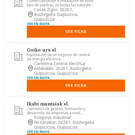
Comercializacion e instalacion de todo
tipo de piedras, incluidas las naturales,
en todo tipo de ob...
Casas Zigor, 20267,
Ikaztegieta Guipuzcoa,
Guipuzcoa
VER EN MAPA
VER FICHA
Goiko-ura sl
Explotacion de un negocio de central
de energia electrica.
Carretera Central Electrica
Aldabalde, 20267, Ikaztegieta
Guipuzcoa, Guipuzcoa
VER EN MAPA
VER FICHA
Ikabi muntaiak sl.
- servicios de gestión, formación y
desarrollo de empresas a nivel
nacional e internacional. - impo...
Poligono Industrial
Bezunzibar, 20267, Ikaztegieta
Guipuzcoa, Guipuzcoa
VER EN MAPA