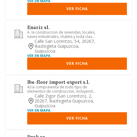
VER EN MAPA
VER FICHA
Enariz sl.
A. la construccion de viviendas, locales,
naves industriales, chalets y toda clase
de obras en el c...
Calle San Lorentzo, 54, 20267,
Ikaztegieta Guipuzcoa,
Guipuzcoa
VER EN MAPA
VER FICHA
Ibe-floor import-export s.l.
A) la compraventa de todo tipo de
elementos de construccion, incluyendo
madera. b) comercio de prod...
Calle Zigor (san Lorentzo), 2,
20267, Ikaztegieta Guipuzcoa,
Guipuzcoa
VER EN MAPA
VER FICHA