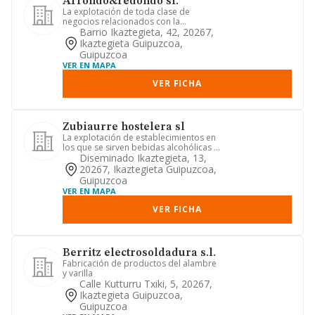
Arrondo&redondo sl.
La explotación de toda clase de
negocios relacionados con la
hostelería, tales como cafeterías, bar...
Barrio Ikaztegieta, 42, 20267,
Ikaztegieta Guipuzcoa,
Guipuzcoa
VER EN MAPA
VER FICHA
Zubiaurre hostelera sl
La explotación de establecimientos en
los que se sirven bebidas alcohólicas y
no alcohólicas, cafés...
Diseminado Ikaztegieta, 13,
20267, Ikaztegieta Guipuzcoa,
Guipuzcoa
VER EN MAPA
VER FICHA
Berritz electrosoldadura s.l.
Fabricación de productos del alambre
y varilla
Calle Kutturru Txiki, 5, 20267,
Ikaztegieta Guipuzcoa,
Guipuzcoa