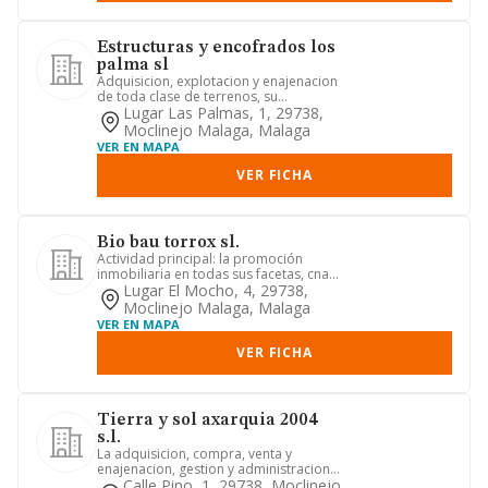
Estructuras y encofrados los
palma sl
Adquisicion, explotacion y enajenacion
de toda clase de terrenos, su
urbanizacion y parcelacion; co...
Lugar Las Palmas, 1, 29738,
Moclinejo Malaga, Malaga
VER EN MAPA
VER FICHA
Bio bau torrox sl.
Actividad principal: la promoción
inmobiliaria en todas sus facetas, cnae
4110; la construcción de ...
Lugar El Mocho, 4, 29738,
Moclinejo Malaga, Malaga
VER EN MAPA
VER FICHA
Tierra y sol axarquia 2004
s.l.
La adquisicion, compra, venta y
enajenacion, gestion y administracion,
arrendamiento, tenencia y ex...
Calle Pino, 1, 29738, Moclinejo