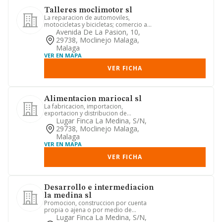
Talleres moclimotor sl
La reparacion de automoviles,
motocicletas y bicicletas; comercio a
por menor de vehiculos terrestr...
Avenida De La Pasion, 10,
29738, Moclinejo Malaga,
Malaga
VER EN MAPA
VER FICHA
Alimentacion mariocal sl
La fabricacion, importacion,
exportacion y distribucion de
productos de panaderia, pasteleria y
Lugar Finca La Medina, S/n,
pro...
29738, Moclinejo Malaga,
Malaga
VER EN MAPA
VER FICHA
Desarrollo e intermediacion
la medina sl
Promocion, construccion por cuenta
propia o ajena o por medio de
terceras personas de urbanizacione...
Lugar Finca La Medina, S/n,