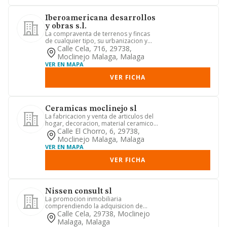
Iberoamericana desarrollos
y obras s.l.
La compraventa de terrenos y fincas
de cualquier tipo, su urbanizacion y
parcelacion la reforma, co...
Calle Cela, 716, 29738,
Moclinejo Malaga, Malaga
VER EN MAPA
VER FICHA
Ceramicas moclinejo sl
La fabricacion y venta de articulos del
hogar, decoracion, material ceramico,
murales, comercio al ...
Calle El Chorro, 6, 29738,
Moclinejo Malaga, Malaga
VER EN MAPA
VER FICHA
Nissen consult sl
La promocion inmobiliaria
comprendiendo la adquisicion de
terrenos, su urbanizacion y la
Calle Cela, 29738, Moclinejo
construcci...
Malaga, Malaga