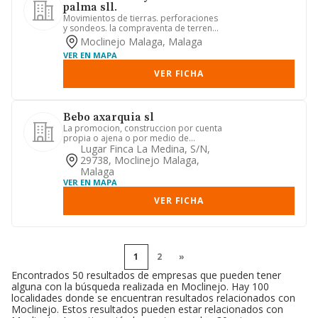
palma sll.
Movimientos de tierras. perforaciones
y sondeos. la compraventa de terrenos
y fincas de cualquier t...
Moclinejo Malaga, Malaga
VER EN MAPA
VER FICHA
Bebo axarquia sl
La promocion, construccion por cuenta
propia o ajena o por medio de
terceras personas de urbanizaci...
Lugar Finca La Medina, S/n,
29738, Moclinejo Malaga,
Malaga
VER EN MAPA
VER FICHA
1
2
»
Encontrados 50 resultados de empresas que pueden tener
alguna con la búsqueda realizada en Moclinejo. Hay 100
localidades donde se encuentran resultados relacionados con
Moclinejo. Estos resultados pueden estar relacionados con