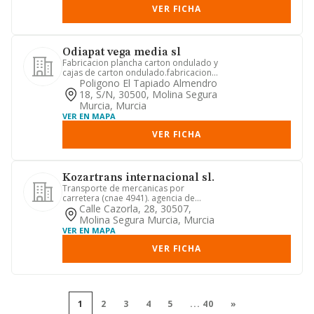
VER FICHA
Odiapat vega media sl
Fabricacion plancha carton ondulado y
cajas de carton ondulado.fabricacion
de cajas tipo americana,...
Poligono El Tapiado Almendro
18, S/n, 30500, Molina Segura
Murcia, Murcia
VER EN MAPA
VER FICHA
Kozartrans internacional sl.
Transporte de mercanicas por
carretera (cnae 4941). agencia de
transporte. deposito y
Calle Cazorla, 28, 30507,
almacenamient...
Molina Segura Murcia, Murcia
VER EN MAPA
VER FICHA
1
2
3
4
5
...
40
»