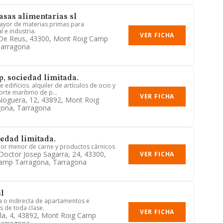
asas alimentarias sl
ayor de materias primas para
 e industria.
VER FICHA
 De Reus, 43300, Mont Roig Camp
Tarragona
p, sociedad limitada.
 edificios. alquiler de artículos de ocio y
orte marítimo de p...
VER FICHA
Noguera, 12, 43892, Mont Roig
ona, Tarragona
edad limitada.
por menor de carne y productos cárnicos
Doctor Josep Sagarra, 24, 43300,
VER FICHA
amp Tarragona, Tarragona
sl
ta o indirecta de apartamentos e
s de toda clase.
VER FICHA
lla, 4, 43892, Mont Roig Camp