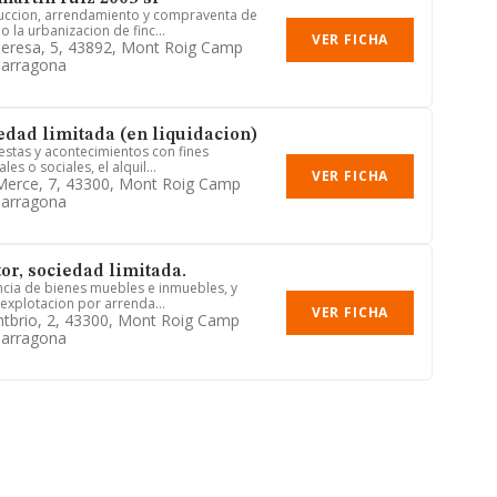
uccion, arrendamiento y compraventa de
 la urbanizacion de finc...
VER FICHA
Teresa, 5, 43892, Mont Roig Camp
Tarragona
edad limitada (en liquidacion)
iestas y acontecimientos con fines
les o sociales, el alquil...
VER FICHA
Merce, 7, 43300, Mont Roig Camp
Tarragona
or, sociedad limitada.
ncia de bienes muebles e inmuebles, y
 explotacion por arrenda...
VER FICHA
tbrio, 2, 43300, Mont Roig Camp
Tarragona