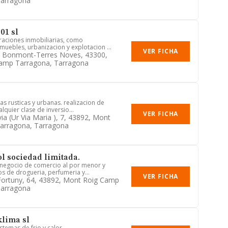
Tarragona
01 sl
raciones inmobiliarias, como
uebles, urbanizacion y explotacion ...
VER FICHA
n Bonmont-Terres Noves, 43300,
amp Tarragona, Tarragona
as rusticas y urbanas. realizacion de
quier clase de inversio...
VER FICHA
via (ur Via Maria ), 7, 43892, Mont
arragona, Tarragona
l sociedad limitada.
 negocio de comercio al por menor y
 de drogueria, perfumeria y...
VER FICHA
 Fortuny, 64, 43892, Mont Roig Camp
Tarragona
lima sl
istemas de frio y calor