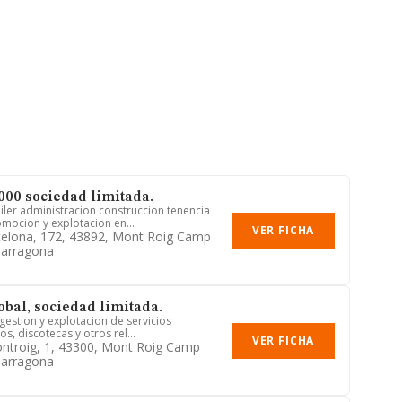
000 sociedad limitada.
ler administracion construccion tenencia
ocion y explotacion en...
VER FICHA
celona, 172, 43892, Mont Roig Camp
Tarragona
obal, sociedad limitada.
gestion y explotacion de servicios
s, discotecas y otros rel...
VER FICHA
ntroig, 1, 43300, Mont Roig Camp
Tarragona