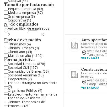
Sucursal
(56)
Tamaño por facturación
Pequeña empresa
(89)
Mediana empresa
(37)
Gran empresa
(3)
Corporativa
(1)
Nº de empleados
Aplicar filtro de empleados
Fecha de creación
Auto-sport fon
Último mes
(4)
Comercio al por me
terrestres, lubrica
Últimos 3 meses
(9)
Avenida Cat
Último año
(34)
Tarragona, 
Más de un año
(1.120)
VER EN MAPA
Forma jurídica
Sociedad Limitada
(870)
Sociedad Civil
(197)
Construccione
Comunidad de Bienes
(53)
La construccion de
Sociedad Anónima
(15)
terrenos.
Cooperativa
(7)
Avenida De L
Entidad Extranjera no Residente
Camp Tarrag
(7)
VER EN MAPA
Organismo Público
(4)
Establecimiento Permanente de
Entidad no Residente
(3)
Uniones Temporales de
Empresas
(2)