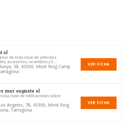
t sl
nor de toda clase de vehiculos
ntes, accesorios, recambios y h...
VER FICHA
alunya, 38, 43300, Mont Roig Camp
Tarragona
s mar augusta sl
 toda clase de edificaciones sobre
VER FICHA
os Angeles, 78, 43300, Mont Roig
ona, Tarragona