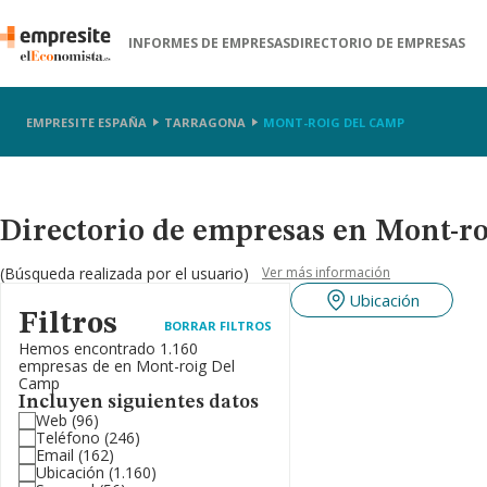
INFORMES DE EMPRESAS
DIRECTORIO DE EMPRESAS
EMPRESITE ESPAÑA
TARRAGONA
MONT-ROIG DEL CAMP
Directorio de empresas en Mont-r
(Búsqueda realizada por el usuario)
Ver más información
Ubicación
Filtros
BORRAR FILTROS
Hemos encontrado 1.160
empresas de en Mont-roig Del
Camp
Incluyen siguientes datos
Web
(96)
Teléfono
(246)
Email
(162)
Ubicación
(1.160)