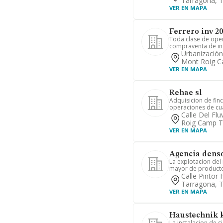
Tarragona, 
VER EN MAPA
Ferrero inv 20
Toda clase de ope
compraventa de inm
Urbanizació
Mont Roig C
VER EN MAPA
Rehae sl
Adquisicion de finc
operaciones de cual
Calle Del Flu
Roig Camp T
VER EN MAPA
Agencia denso
La explotacion del
mayor de productos
Calle Pintor
Tarragona, 
VER EN MAPA
Haustechnik k
La instalacion de s