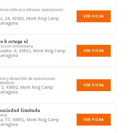
fincas rusticas y urbanas. operaciones
VER FICHA
ms, 24, 43300, Mont Roig Camp
Tarragona
s b ortega sl
ucción inmobiliaria
quador, 4, 43892, Mont Roig Camp
VER FICHA
Tarragona
ion y desarrollo de operaciones
anisticas.
VER FICHA
, 5, 43892, Mont Roig Camp
Tarragona
 sociedad limitada
eral.
ca, 57, 43892, Mont Roig Camp
VER FICHA
Tarragona