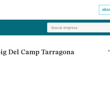
AÑA
Buscar
I
oig Del Camp Tarragona