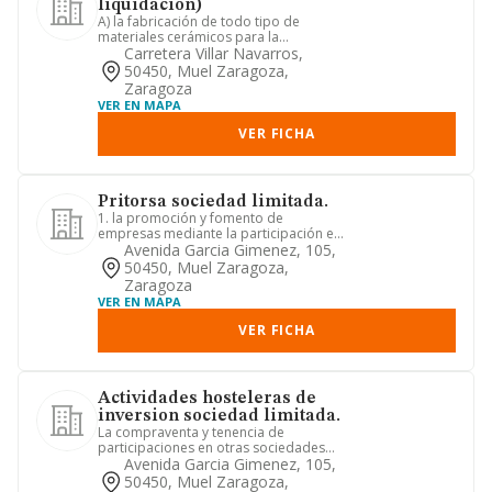
liquidacion)
A) la fabricación de todo tipo de
materiales cerámicos para la
construcción, así como los de otro t...
Carretera Villar Navarros,
50450, Muel Zaragoza,
Zaragoza
VER EN MAPA
VER FICHA
Pritorsa sociedad limitada.
1. la promoción y fomento de
empresas mediante la participación en
su capital y la realización de l...
Avenida Garcia Gimenez, 105,
50450, Muel Zaragoza,
Zaragoza
VER EN MAPA
VER FICHA
Actividades hosteleras de
inversion sociedad limitada.
La compraventa y tenencia de
participaciones en otras sociedades
mercantiles relacionadas con el se...
Avenida Garcia Gimenez, 105,
50450, Muel Zaragoza,