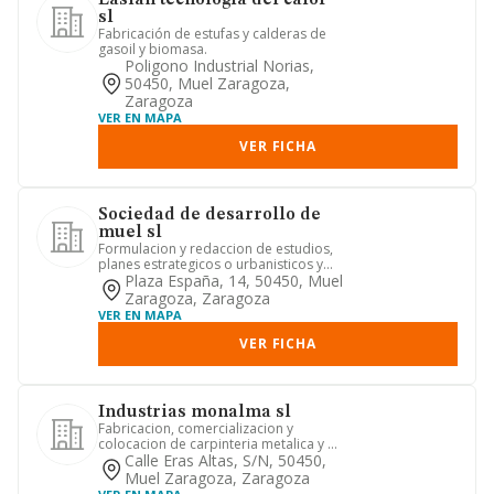
Lasian tecnologia del calor
sl
Fabricación de estufas y calderas de
gasoil y biomasa.
Poligono Industrial Norias,
50450, Muel Zaragoza,
Zaragoza
VER EN MAPA
VER FICHA
Sociedad de desarrollo de
muel sl
Formulacion y redaccion de estudios,
planes estrategicos o urbanisticos y
proyectos, adquisicion y ...
Plaza España, 14, 50450, Muel
Zaragoza, Zaragoza
VER EN MAPA
VER FICHA
Industrias monalma sl
Fabricacion, comercializacion y
colocacion de carpinteria metalica y de
madera; instalacion de mueb...
Calle Eras Altas, S/n, 50450,
Muel Zaragoza, Zaragoza