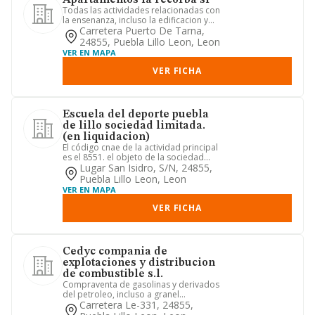
Apartamentos la recorba sl
Todas las actividades relacionadas con
la ensenanza, incluso la edificacion y
explotacion de colegi...
Carretera Puerto De Tarna,
24855, Puebla Lillo Leon, Leon
VER EN MAPA
VER FICHA
Escuela del deporte puebla
de lillo sociedad limitada.
(en liquidacion)
El código cnae de la actividad principal
es el 8551. el objeto de la sociedad
será: la impartición ...
Lugar San Isidro, S/n, 24855,
Puebla Lillo Leon, Leon
VER EN MAPA
VER FICHA
Cedyc compania de
explotaciones y distribucion
de combustible s.l.
Compraventa de gasolinas y derivados
del petroleo, incluso a granel
reparacion y venta de vehiculos...
Carretera Le-331, 24855,