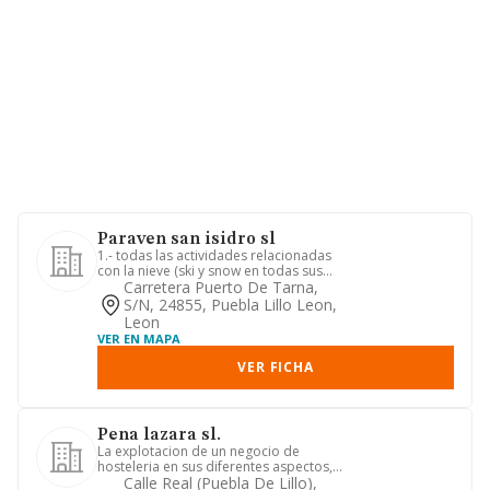
Paraven san isidro sl
1.- todas las actividades relacionadas
con la nieve (ski y snow en todas sus
modalidades), la monta...
Carretera Puerto De Tarna,
S/n, 24855, Puebla Lillo Leon,
Leon
VER EN MAPA
VER FICHA
Pena lazara sl.
La explotacion de un negocio de
hosteleria en sus diferentes aspectos,
pudiendo al efecto explotar ...
Calle Real (puebla De Lillo),