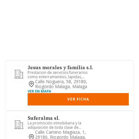
Jesus morales y familia s.l.
Prestacion de servicios funerarios
como enterramientos, lapidas,
transformacion de marmoles compra
Calle Noguera, 58, 29180,
...
Riogordo Malaga, Malaga
VER EN MAPA
VER FICHA
Suferalma sl.
La promoción inmobiliaria y la
adquisición de toda clase de
inmuebles y terrenos, su urbanización
Calle Camino Magiaza, 1,
y...
29180, Riogordo Malaga,