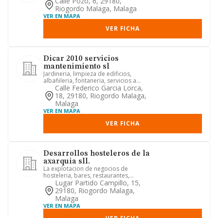
restaurantes, cafeterias, heladerias...
Calle Pozo, 6, 29180,
Riogordo Malaga, Malaga
VER EN MAPA
VER FICHA
Dicar 2010 servicios
mantenimiento sl
Jardineria, limpieza de edificios,
albañileria, fontaneria, servicios a
empresas de formacion.
Calle Federico Garcia Lorca,
18, 29180, Riogordo Malaga,
Malaga
VER EN MAPA
VER FICHA
Desarrollos hosteleros de la
axarquia sll.
La explotacion de negocios de
hosteleria, bares, restaurantes,
cafeterias, salas de fiesta y simila...
Lugar Partido Campillo, 15,
29180, Riogordo Malaga,
Malaga
VER EN MAPA