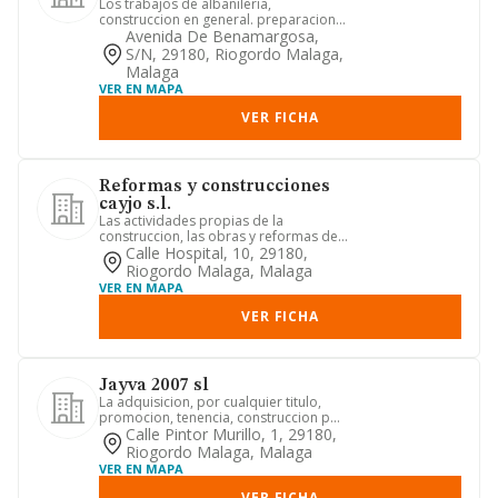
Los trabajos de albanileria,
construccion en general. preparacion,
montaje, reparacion y conservaci...
Avenida De Benamargosa,
S/n, 29180, Riogordo Malaga,
Malaga
VER EN MAPA
VER FICHA
Reformas y construcciones
cayjo s.l.
Las actividades propias de la
construccion, las obras y reformas de
albanileria, trabajos en yeso y...
Calle Hospital, 10, 29180,
Riogordo Malaga, Malaga
VER EN MAPA
VER FICHA
Jayva 2007 sl
La adquisicion, por cualquier titulo,
promocion, tenencia, construccion por
cuenta propia o ajena, ...
Calle Pintor Murillo, 1, 29180,
Riogordo Malaga, Malaga
VER EN MAPA
VER FICHA