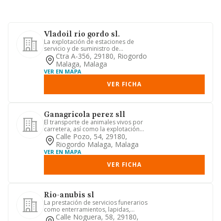
Vladoil rio gordo sl.
La explotación de estaciones de
servicio y de suministro de
combustibles, en toda su extensión,
Ctra A-356, 29180, Riogordo
med...
Malaga, Malaga
VER EN MAPA
VER FICHA
Ganagricola perez sll
El transporte de animales vivos por
carretera, así como la explotación
agrícola-ganadera y intermed...
Calle Pozo, 54, 29180,
Riogordo Malaga, Malaga
VER EN MAPA
VER FICHA
Rio-anubis sl
La prestación de servicios funerarios
como enterramientos, lapidas,
transformación de mármoles, la ...
Calle Noguera, 58, 29180,