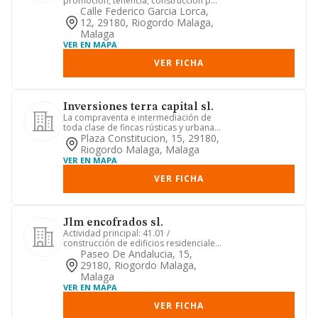
promocion, tenencia, construccion por
cuenta propia o ajena, ...
Calle Federico Garcia Lorca,
12, 29180, Riogordo Malaga,
Malaga
VER EN MAPA
VER FICHA
Inversiones terra capital sl.
La compraventa e intermediación de
toda clase de fincas rústicas y urbanas,
la promoción y construc...
Plaza Constitucion, 15, 29180,
Riogordo Malaga, Malaga
VER EN MAPA
VER FICHA
Jlm encofrados sl.
Actividad principal: 41.01 /
construcción de edificios residenciales.
otras actividades: 68.31 / se...
Paseo De Andalucia, 15,
29180, Riogordo Malaga,
Malaga
VER EN MAPA
VER FICHA