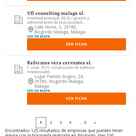
Vfl consulting malaga sl.
Actividad principal: 68.32 / gestión y
administración de la propiedad
inmobiliaria otras actividade...
Calle Norte, 5, 29180,
Riogordo Malaga, Malaga
VER EN MAPA
VER FICHA
Reformas vera cervantes sl.
1. cnae. 4121. construcción de edificios
residenciales
Lugar Partido Bugeo, 24,
29180, Riogordo Malaga,
Malaga
VER EN MAPA
VER FICHA
1
2
3
4
...
5
»
Encontrados 125 resultados de empresas que pueden tener
alguna con la búsqueda realizada en Riogordo. Hay 100