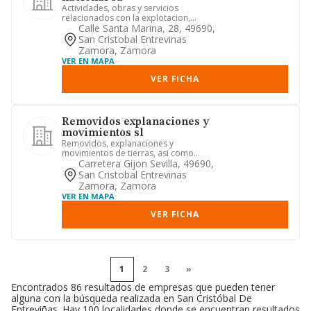
Actividades, obras y servicios
relacionados con la explotacion,
producciony comercializacion de ene...
Calle Santa Marina, 28, 49690,
San Cristobal Entrevinas
Zamora, Zamora
VER EN MAPA
VER FICHA
Removidos explanaciones y
movimientos sl
Removidos, explanaciones y
movimientos de tierras, asi como
transporte de la misma, pequenas
Carretera Gijon Sevilla, 49690,
constr...
San Cristobal Entrevinas
Zamora, Zamora
VER EN MAPA
VER FICHA
1
2
3
»
Encontrados 86 resultados de empresas que pueden tener
alguna con la búsqueda realizada en San Cristóbal De
Entreviñas. Hay 100 localidades donde se encuentran resultados