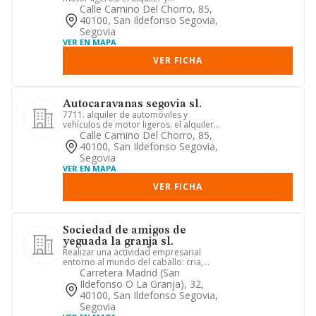
compraventa de autocaravanas, s...
Calle Camino Del Chorro, 85,
40100, San Ildefonso Segovia,
Segovia
VER EN MAPA
VER FICHA
Autocaravanas segovia sl.
7711. alquiler de automóviles y
vehículos de motor ligeros. el alquiler y
compraventa de autocarava...
Calle Camino Del Chorro, 85,
40100, San Ildefonso Segovia,
Segovia
VER EN MAPA
VER FICHA
Sociedad de amigos de
yeguada la granja sl.
Realizar una actividad empresarial
entorno al mundo del caballo: cria,
doma, formacion y actividade...
Carretera Madrid (san
Ildefonso O La Granja), 32,
40100, San Ildefonso Segovia,
Segovia