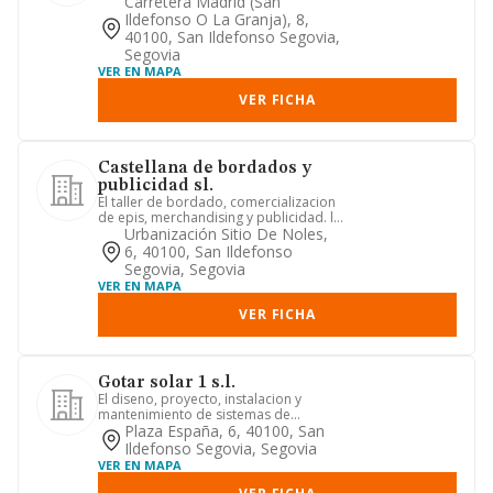
titulados), de la profesion d...
Carretera Madrid (san
Ildefonso O La Granja), 8,
40100, San Ildefonso Segovia,
Segovia
VER EN MAPA
VER FICHA
Castellana de bordados y
publicidad sl.
El taller de bordado, comercializacion
de epis, merchandising y publicidad. la
compraventa v arrend...
Urbanización Sitio De Noles,
6, 40100, San Ildefonso
Segovia, Segovia
VER EN MAPA
VER FICHA
Gotar solar 1 s.l.
El diseno, proyecto, instalacion y
mantenimiento de sistemas de
produccion y aprovechamiento de
Plaza España, 6, 40100, San
tod...
Ildefonso Segovia, Segovia
VER EN MAPA