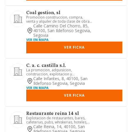
Coal gestion, sl
Promocion construccion, compra,
venta y alquiler de toda clase de obras
publicas o privadas, pisos,...
Calle Camino Del Chorro, 85,
40100, San Ildefonso Segovia,
Segovia
VER EN MAPA
VER FICHA
C. a. c. castilla s.l.
La promocion, adquisicion,
construccion, explotacion y
administracion, de toda clase de fincas
Calle Infantes, 8, 40100, San
rust...
Ildefonso Segovia, Segovia
VER EN MAPA
VER FICHA
Restaurante reina 14 sl
Explotacion de restaurantes, bares,
cafeterias, pubs, whiskerias, hoteles,
pensiones, fondas. comer...
Calle Reina, 14, 40100, San
Ildefonso Segovia, Segovia