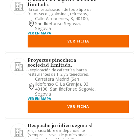
Chucherias segovia sociedad
limitada.
-la comercialización de todo tipo de
frutos secos, golosinas, refrescos,
otras bebidas, helados y o...
Calle Almacenes, 8, 40100,
San Ildefonso Segovia,
Segovia
VER EN MAPA
VER FICHA
Proyectos pinochera
sociedad limitada.
- explotación de cafeterías, bares,
restaurantes de 1, 2 y 3 tenedores,
pubs, discotecas, y estable...
Carretera Madrid (san
Ildefonso O La Granja), 33,
40100, San Ildefonso Segovia,
Segovia
VER EN MAPA
VER FICHA
Despacho juridico segma sl
El ejercicio libre e independiente
(siempre a traves de profesionales