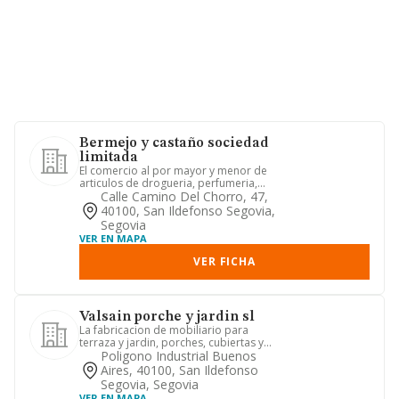
Bermejo y castaño sociedad
limitada
El comercio al por mayor y menor de
articulos de drogueria, perfumeria,
limpieza, decoracion, adorn...
Calle Camino Del Chorro, 47,
40100, San Ildefonso Segovia,
Segovia
VER EN MAPA
VER FICHA
Valsain porche y jardin sl
La fabricacion de mobiliario para
terraza y jardin, porches, cubiertas y
carpinteria de madera en g...
Poligono Industrial Buenos
Aires, 40100, San Ildefonso
Segovia, Segovia
VER EN MAPA