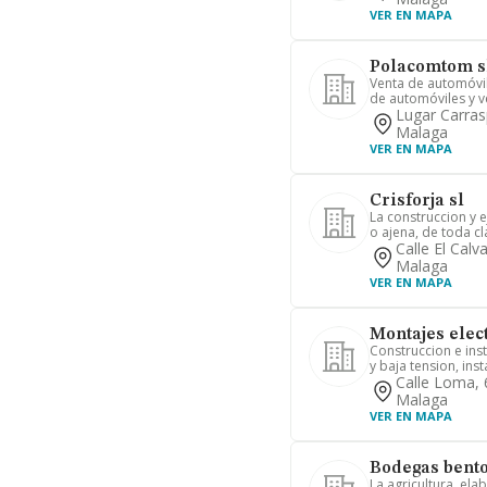
VER EN MAPA
Polacomtom s
Venta de automóvil
de automóviles y ve
Lugar Carras
Malaga
VER EN MAPA
Crisforja sl
La construccion y 
o ajena, de toda cl
Calle El Cal
Malaga
VER EN MAPA
Montajes elec
Construccion e inst
y baja tension, insta
Calle Loma, 
Malaga
VER EN MAPA
Bodegas bento
La agricultura, ela