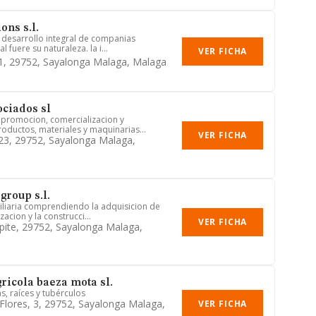
ons s.l.
 desarrollo integral de companias
l fuere su naturaleza. la i...
VER FICHA
, 1, 29752, Sayalonga Malaga, Malaga
ociados sl
 promocion, comercializacion y
ductos, materiales y maquinarias...
VER FICHA
23, 29752, Sayalonga Malaga,
group s.l.
iliaria comprendiendo la adquisicion de
acion y la construcci...
VER FICHA
pite, 29752, Sayalonga Malaga,
ricola baeza mota sl.
as, raíces y tubérculos
 Flores, 3, 29752, Sayalonga Malaga,
VER FICHA