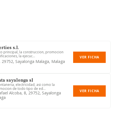
ties s.l.
to principal, la construccion, promocion
icaciones, la ejecuc...
VER FICHA
, 29752, Sayalonga Malaga, Malaga
ata sayalonga sl
ontaneria, electricidad, asi como la
mocion de todo tipo de ed...
VER FICHA
fael Alcoba, 8, 29752, Sayalonga
aga