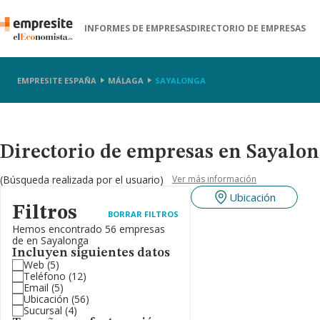
INFORMES DE EMPRESAS
DIRECTORIO DE EMPRESAS
EMPRESITE ESPAÑA
MÁLAGA
SAYALONGA
Directorio de empresas en Sayalo
(Búsqueda realizada por el usuario)
Ver más información
Ubicación
Filtros
BORRAR FILTROS
Hemos encontrado 56 empresas
de en Sayalonga
Incluyen siguientes datos
Web
(5)
Teléfono
(12)
Email
(5)
Ubicación
(56)
Sucursal
(4)