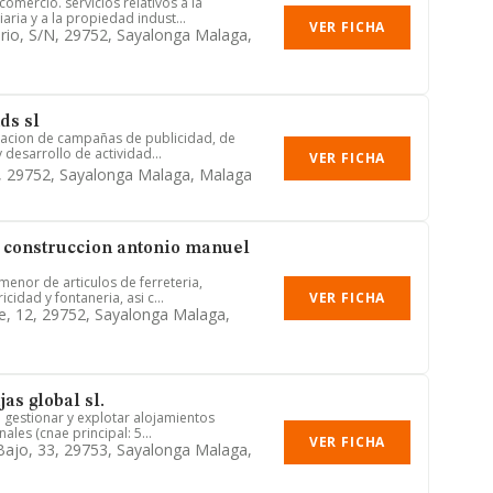
omercio. servicios relativos a la
ria y a la propiedad indust...
VER FICHA
vario, S/n, 29752, Sayalonga Malaga,
ds sl
izacion de campañas de publicidad, de
 desarrollo de actividad...
VER FICHA
, 29752, Sayalonga Malaga, Malaga
 construccion antonio manuel
menor de articulos de ferreteria,
VER FICHA
icidad y fontaneria, asi c...
ne, 12, 29752, Sayalonga Malaga,
as global sl.
: gestionar y explotar alojamientos
nales (cnae principal: 5...
VER FICHA
 Bajo, 33, 29753, Sayalonga Malaga,