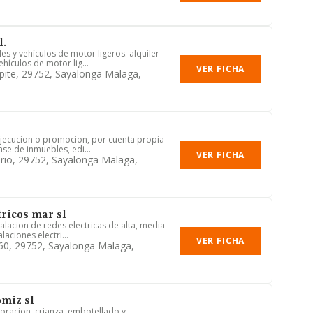
l.
es y vehículos de motor ligeros. alquiler
hículos de motor lig...
VER FICHA
pite, 29752, Sayalonga Malaga,
ejecucion o promocion, por cuenta propia
ase de inmuebles, edi...
VER FICHA
vario, 29752, Sayalonga Malaga,
tricos mar sl
alacion de redes electricas de alta, media
laciones electri...
VER FICHA
60, 29752, Sayalonga Malaga,
miz sl
boracion, crianza, embotellado y