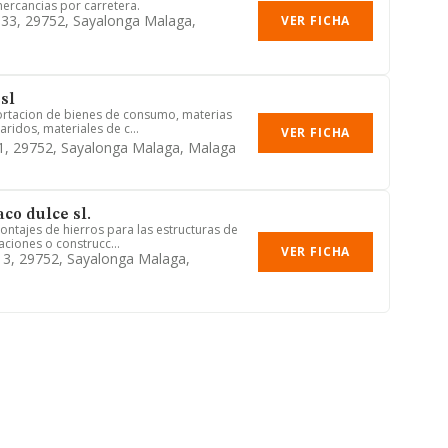
mercancias por carretera.
 33, 29752, Sayalonga Malaga,
VER FICHA
sl
ortacion de bienes de consumo, materias
aridos, materiales de c...
VER FICHA
, 1, 29752, Sayalonga Malaga, Malaga
co dulce sl.
ontajes de hierros para las estructuras de
aciones o construcc...
VER FICHA
, 3, 29752, Sayalonga Malaga,