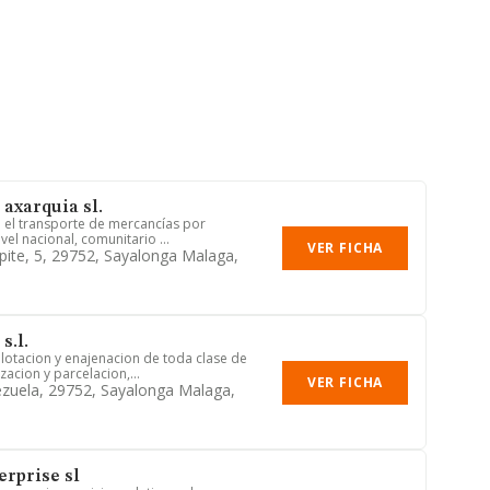
 axarquia sl.
: el transporte de mercancías por
vel nacional, comunitario ...
VER FICHA
pite, 5, 29752, Sayalonga Malaga,
s.l.
plotacion y enajenacion de toda clase de
zacion y parcelacion,...
VER FICHA
zuela, 29752, Sayalonga Malaga,
erprise sl