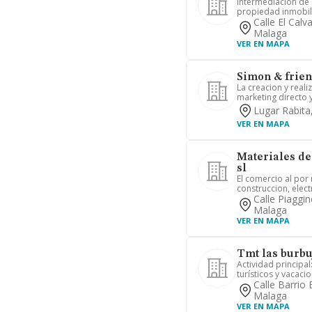
Intermediacion de c
propiedad inmobilia
Calle El Cal
Malaga
VER EN MAPA
Simon & frien
La creacion y real
marketing directo y
Lugar Rabita
VER EN MAPA
Materiales de
sl
El comercio al por 
construccion, electr
Calle Piaggi
Malaga
VER EN MAPA
Tmt las burbuj
Actividad principal
turísticos y vacacio
Calle Barrio
Malaga
VER EN MAPA