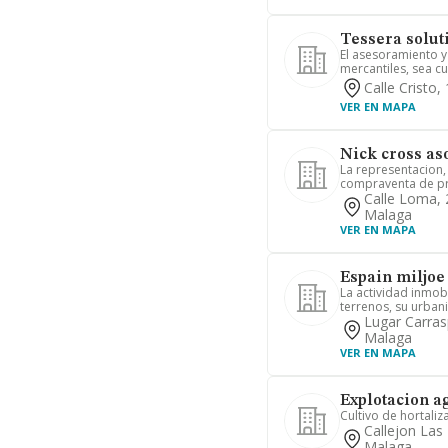
Tessera soluti
El asesoramiento y
mercantiles, sea cua
Calle Cristo
VER EN MAPA
Nick cross as
La representacion,
compraventa de pro
Calle Loma, 
Malaga
VER EN MAPA
Espain miljoe 
La actividad inmob
terrenos, su urbaniz
Lugar Carras
Malaga
VER EN MAPA
Explotacion ag
Cultivo de hortaliz
Callejon Las
Malaga