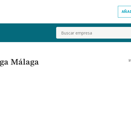
AÑA
Buscar
I
nga Málaga