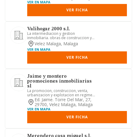
VER EN MAPA
VER FICHA
Valihogar 2000 s.l.
La intermediacion y gestion
inmobiliaria. obras de construccion y
albanileria de todo tipo de edifi...
Velez Malaga, Malaga
VER EN MAPA
VER FICHA
Jaime y montero
promociones inmobiliarias
sl
La promocion, construccion, venta,
urbanizacion y explotacion en regimen
de arriendo de cualesquier...
Ed. Jaime. Torre Del Mar, 27,
29700, Velez Malaga, Malaga
VER EN MAPA
VER FICHA
Merendero casa miguel s.l.