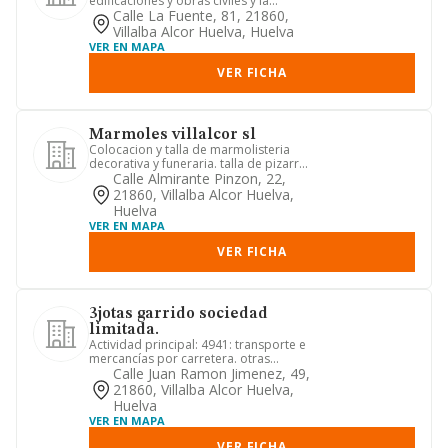
edificaciones y obras civiles y la
ejecucion de trabajos de reparac...
Calle La Fuente, 81, 21860,
Villalba Alcor Huelva, Huelva
VER EN MAPA
VER FICHA
Marmoles villalcor sl
Colocacion y talla de marmolisteria
decorativa y funeraria. talla de pizarra,
piedra de construccio...
Calle Almirante Pinzon, 22,
21860, Villalba Alcor Huelva,
Huelva
VER EN MAPA
VER FICHA
3jotas garrido sociedad
limitada.
Actividad principal: 4941: transporte e
mercancías por carretera. otras
actividades: 5630: establec...
Calle Juan Ramon Jimenez, 49,
21860, Villalba Alcor Huelva,
Huelva
VER EN MAPA
VER FICHA