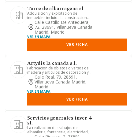
Torre de albarragena sl
Adquisicion y explotacion de
inmuebles incluida la construccion.
comercializacion de productos alim...
Calle Castillo De Antequera,
72, 28691, Villanueva Canada
Madrid, Madrid
VER EN MAPA
VER FICHA
Artydis la canada s.l.
Fabricacion de objetos diversos de
madera y articulos de decoracion y
adorno venta al por menor de ...
Calle Real, 79, 28691,
Villanueva Canada Madrid,
Madrid
VER EN MAPA
VER FICHA
Servicios generales inver-4
sl.
La realizacion de trabajos de
albanileria, fontaneria, electricidad,
pintura. limpiezas y cualquier...
Calle Picasso, 2, 28691,