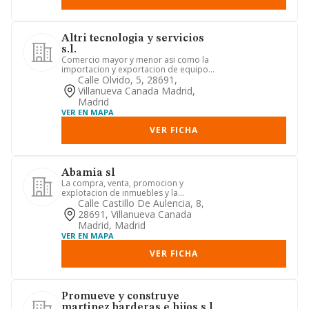
Altri tecnologia y servicios
s.l.
Comercio mayor y menor asi como la
importacion y exportacion de equipos
informaticos. maquinas de o...
Calle Olvido, 5, 28691,
Villanueva Canada Madrid,
Madrid
VER EN MAPA
VER FICHA
Abamia sl
La compra, venta, promocion y
explotacion de inmuebles y la
adquisicion, tenencia y enajenacion de
Calle Castillo De Aulencia, 8,
...
28691, Villanueva Canada
Madrid, Madrid
VER EN MAPA
VER FICHA
Promueve y construye
martinez barderas e hijos s.l.