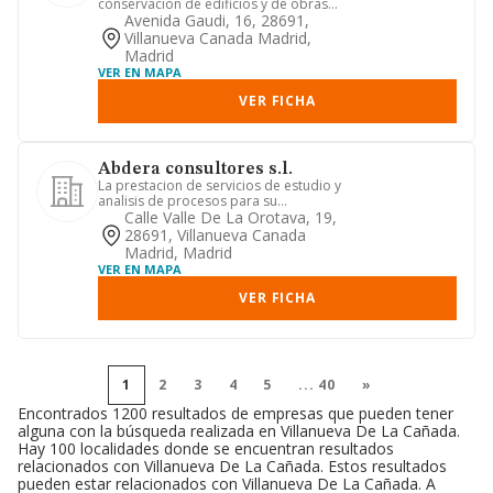
conservacion de edificios y de obras
publicas, obras nuevas de edificaci...
Avenida Gaudi, 16, 28691,
Villanueva Canada Madrid,
Madrid
VER EN MAPA
VER FICHA
Abdera consultores s.l.
La prestacion de servicios de estudio y
analisis de procesos para su
tratamiento mecanico, de progr...
Calle Valle De La Orotava, 19,
28691, Villanueva Canada
Madrid, Madrid
VER EN MAPA
VER FICHA
1
2
3
4
5
...
40
»
Encontrados 1200 resultados de empresas que pueden tener
alguna con la búsqueda realizada en Villanueva De La Cañada.
Hay 100 localidades donde se encuentran resultados
relacionados con Villanueva De La Cañada. Estos resultados
pueden estar relacionados con Villanueva De La Cañada. A