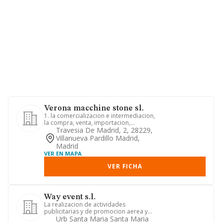
Verona macchine stone sl.
1. la comercializacion e intermediacion,
la compra, venta, importacion,
exportacion, reparacion y m...
Travesia De Madrid, 2, 28229,
Villanueva Pardillo Madrid,
Madrid
VER EN MAPA
VER FICHA
Way event s.l.
La realizacion de actividades
publicitarias y de promocion aerea y
en globo. la promocion y organiz...
Urb Santa Maria Santa Maria