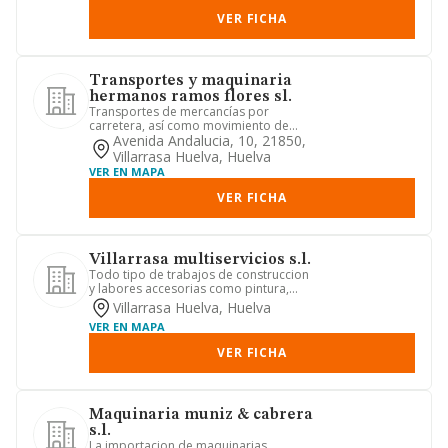
VER FICHA
Transportes y maquinaria
hermanos ramos flores sl.
Transportes de mercancías por
carretera, así como movimiento de
tierras
Avenida Andalucia, 10, 21850,
Villarrasa Huelva, Huelva
VER EN MAPA
VER FICHA
Villarrasa multiservicios s.l.
Todo tipo de trabajos de construccion
y labores accesorias como pintura,
pulido, escayola, perlita ...
Villarrasa Huelva, Huelva
VER EN MAPA
VER FICHA
Maquinaria muniz & cabrera
s.l.
La importacion de maquinarias