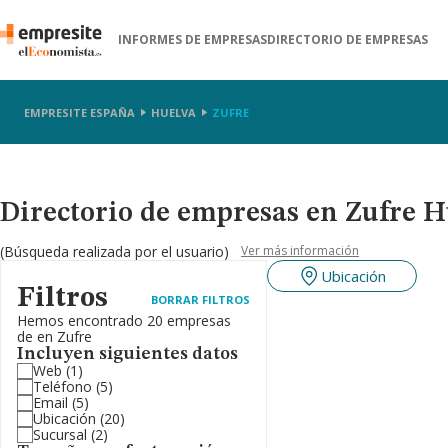
INFORMES DE EMPRESAS
DIRECTORIO DE EMPRESAS
EMPRESITE ESPAÑA
HUELVA
ZUFRE
Directorio de empresas en Zufre 
(Búsqueda realizada por el usuario)
Ver más información
Ubicación
Filtros
BORRAR FILTROS
Hemos encontrado 20 empresas
de en Zufre
Incluyen siguientes datos
Web
(1)
Teléfono
(5)
Email
(5)
Ubicación
(20)
Sucursal
(2)