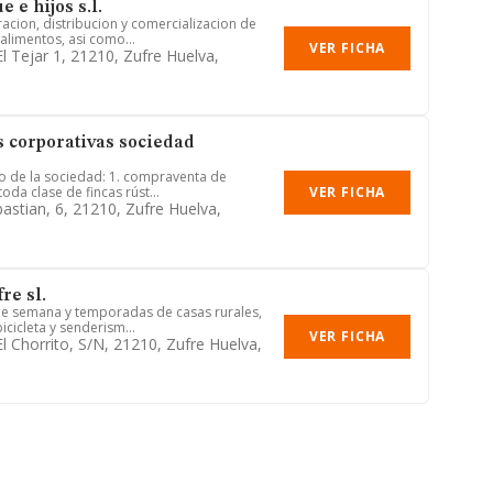
 e hijos s.l.
acion, distribucion y comercializacion de
alimentos, asi como...
VER FICHA
l Tejar 1, 21210, Zufre Huelva,
s corporativas sociedad
to de la sociedad: 1. compraventa de
VER FICHA
oda clase de fincas rúst...
bastian, 6, 21210, Zufre Huelva,
re sl.
 de semana y temporadas de casas rurales,
icicleta y senderism...
VER FICHA
l Chorrito, S/n, 21210, Zufre Huelva,