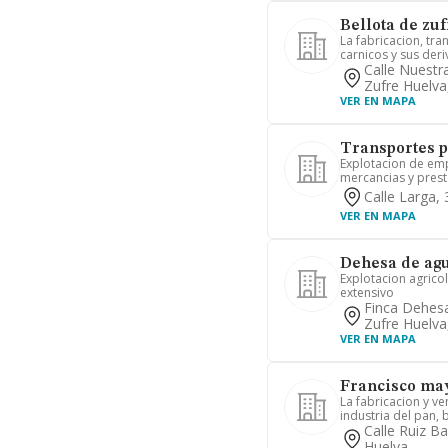
Bellota de zuf
La fabricacion, tr
carnicos y sus der
Calle Nuestr
Zufre Huelva
VER EN MAPA
Transportes p
Explotacion de em
mercancias y presta
Calle Larga,
VER EN MAPA
Dehesa de agu
Explotacion agrico
extensivo
Finca Dehesa
Zufre Huelva
VER EN MAPA
Francisco may
La fabricacion y v
industria del pan, b
Calle Ruiz Ba
Huelva