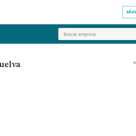
AÑA
Buscar
I
Huelva