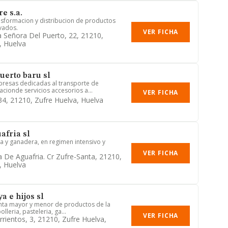
re s.a.
ansformacion y distribucion de productos
ivados.
VER FICHA
a Señora Del Puerto, 22, 21210,
, Huelva
uerto baru sl
presas dedicadas al transporte de
cionde servicios accesorios a...
VER FICHA
 34, 21210, Zufre Huelva, Huelva
afria sl
la y ganadera, en regimen intensivo y
VER FICHA
 De Aguafria. Cr Zufre-Santa, 21210,
, Huelva
a e hijos sl
enta mayor y menor de productos de la
olleria, pasteleria, ga...
VER FICHA
rrientos, 3, 21210, Zufre Huelva,