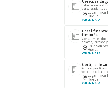
Cereales duque
Fabricacion, elabor
cereales piensos y 
Lugar Finca E
Huelva
VER EN MAPA
Local finanza
limitada
Constituye el obje
solares, terrenos yt
Calle San Se
Huelva
VER EN MAPA
Cortijos de zuf
Alquiler por fines
paseos a caballo, b
Lugar Finca E
Huelva
VER EN MAPA