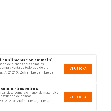
d en alimentacion animal sl.
sado de piensos para animales,
 compra-venta de todo tipo de pi...
VER FICHA
ca, 7, 21210, Zufre Huelva, Huelva
 suministros zufre sl
ercancias. -comercio menor de materiales
nstruccion de edificac...
VER FICHA
 29, 21210, Zufre Huelva, Huelva