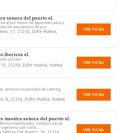
ra senora del puerto sl.
cial al por menor de supermercados y
tos de autoservicio de pro...
VER FICHA
ares, 17, 21210, Zufre Huelva,
 ibericos sl.
nado porcino
VER FICHA
, 15, 21210, Zufre Huelva, Huelva
s. servicios ocasionales de catering.
VER FICHA
s, 8, 21210, Zufre Huelva, Huelva
s nuestra señora del puerto sl.
ificios residenciales. construcción de
ngeniería civil. const...
VER FICHA
a Señora Del Puerto, 16, 21210,