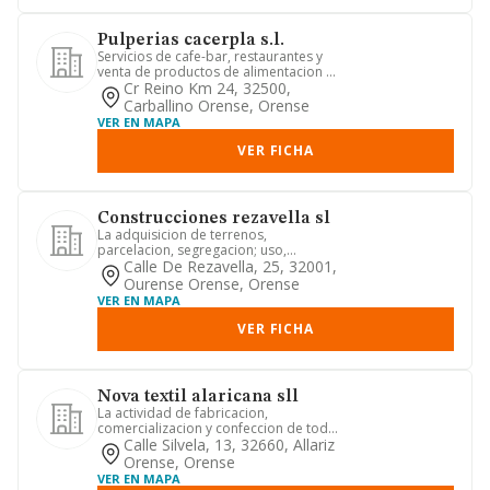
Pulperias cacerpla s.l.
Servicios de cafe-bar, restaurantes y
venta de productos de alimentacion en
ambulancia
Cr Reino Km 24, 32500,
Carballino Orense, Orense
VER EN MAPA
VER FICHA
Construcciones rezavella sl
La adquisicion de terrenos,
parcelacion, segregacion; uso,
arrendamiento y venta de los mismos.
Calle De Rezavella, 25, 32001,
urb...
Ourense Orense, Orense
VER EN MAPA
VER FICHA
Nova textil alaricana sll
La actividad de fabricacion,
comercializacion y confeccion de todo
tipo de prendas de vestir interi...
Calle Silvela, 13, 32660, Allariz
Orense, Orense
VER EN MAPA