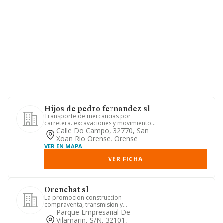
Hijos de pedro fernandez sl
Transporte de mercancias por
carretera. excavaciones y movimientos
de tierras. compra y venta de ma...
Calle Do Campo, 32770, San
Xoan Rio Orense, Orense
VER EN MAPA
VER FICHA
Orenchat sl
La promocion construccion
compraventa, transmision y
arrendamiento de inmuebles. la
Parque Empresarial De
reparacion de v...
Vilamarin, S/n, 32101,