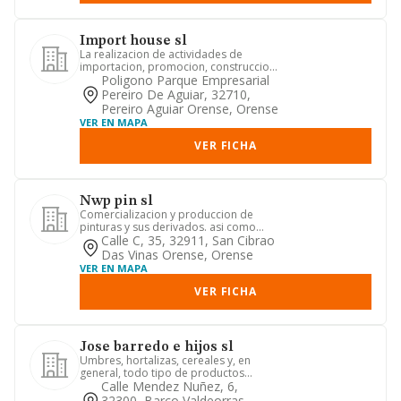
Import house sl
La realizacion de actividades de
importacion, promocion, construccion
y urbanismo en cualquier camp...
Poligono Parque Empresarial
Pereiro De Aguiar, 32710,
Pereiro Aguiar Orense, Orense
VER EN MAPA
VER FICHA
Nwp pin sl
Comercializacion y produccion de
pinturas y sus derivados. asi como
todo lo relacionado con el sect...
Calle C, 35, 32911, San Cibrao
Das Vinas Orense, Orense
VER EN MAPA
VER FICHA
Jose barredo e hijos sl
Umbres, hortalizas, cereales y, en
general, todo tipo de productos
hortofruticolas y vegetales; el ...
Calle Mendez Nuñez, 6,
32300, Barco Valdeorras