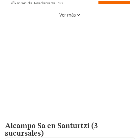
Avenida Madariaga, 10,
VER EN MAPA
48014, Bilbao, Vizcaya
Ver más
Calle Licenciado Poza, 59,
VER EN MAPA
48013, Bilbao, Vizcaya
Calle Santutxu, 31, 48004,
VER EN MAPA
Bilbao, Vizcaya
Alcampo Sa
en Santurtzi (3
sucursales)