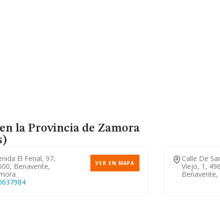
 en la Provincia de Zamora
s)
nida El Ferial, 97,
Calle De Sa
VER EN MAPA
600, Benavente,
Viejo, 1, 49
mora
Benavente,
0637984