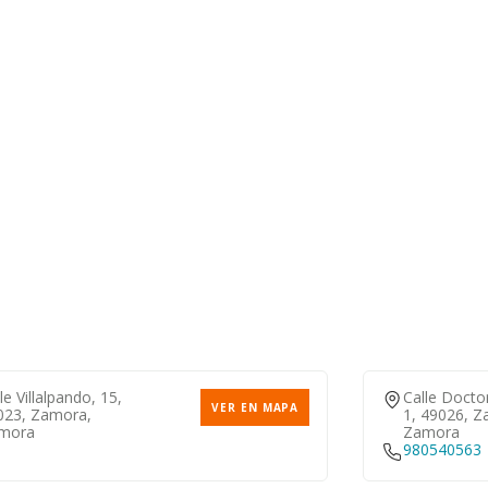
le Villalpando, 15,
Calle Docto
VER EN MAPA
023, Zamora,
1, 49026, Z
mora
Zamora
980540563