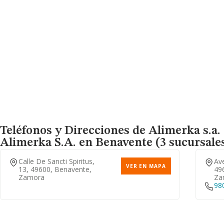
Teléfonos y Direcciones de Alimerka s.a.
Alimerka S.a.
en Benavente (3 sucursale
Calle De Sancti Spiritus,
Ave
VER EN MAPA
13, 49600, Benavente,
49
Zamora
Za
98