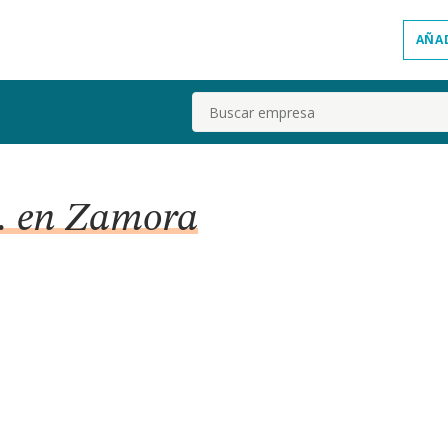
AÑA
Buscar
a. en Zamora