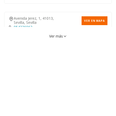
Avenida Jerez, 1, 41013,
VER EN MAPA
Sevilla, Sevilla
954236962
Ver más
Calle Concejal Francisco
VER EN MAPA
Ballesteros, 4, 41018, Sevilla,
Sevilla
954584710