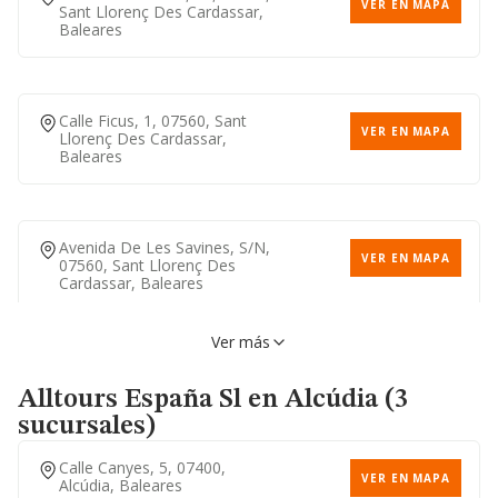
VER EN MAPA
Sant Llorenç Des Cardassar,
Baleares
Calle Ficus, 1, 07560, Sant
VER EN MAPA
Llorenç Des Cardassar,
Baleares
Avenida De Les Savines, S/n,
VER EN MAPA
07560, Sant Llorenç Des
Cardassar, Baleares
Ver más
Avenida Les Palmeres, 4,
VER EN MAPA
07560, Sant Llorenç Des
Alltours España Sl
en Alcúdia (3
Cardassar, Baleares
sucursales)
Calle Canyes, 5, 07400,
VER EN MAPA
Alcúdia, Baleares