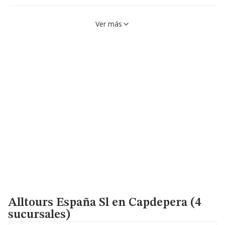
Calle Palmira, 17, 07160,
VER EN MAPA
Ver más
Calvià, Baleares
971686356
Avenida Peguera, S/n, 07160,
VER EN MAPA
Calvià, Baleares
971687247
Calle Putxet, 2, 07160,
VER EN MAPA
Calvià, Baleares
Alltours España Sl
en Capdepera (4
sucursales)