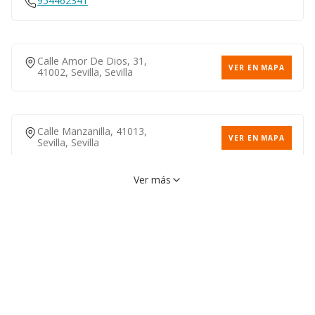
954462341
Calle Amor De Dios, 31,
VER EN MAPA
41002, Sevilla, Sevilla
Calle Manzanilla, 41013,
VER EN MAPA
Sevilla, Sevilla
Ver más
Calle Rafael Salgado, 9,
VER EN MAPA
41013, Sevilla, Sevilla
954616861
Calle Camino De Los
VER EN MAPA
Descubrimientos, 17, 41092,
Sevilla, Sevilla